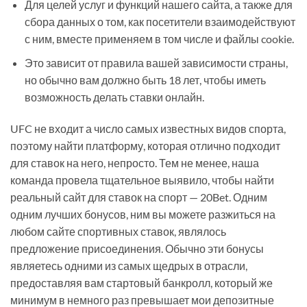
Для целей услуг и функций нашего сайта, а также для
сбора данных о том, как посетители взаимодействуют
с ним, вместе применяем в том числе и файлы cookie.
Это зависит от правила вашей зависимости страны,
но обычно вам должно быть 18 лет, чтобы иметь
возможность делать ставки онлайн.
UFC не входит а число самых известных видов спорта,
поэтому найти платформу, которая отлично подходит
для ставок на него, непросто. Тем не менее, наша
команда провела тщательное выявило, чтобы найти
реальный сайт для ставок на спорт — 20Bet. Одним
одним лучших бонусов, ним вы можете разжиться на
любом сайте спортивных ставок, являлось
предложение присоединения. Обычно эти бонусы
являетесь одними из самых щедрых в отрасли,
предоставляя вам стартовый банкролл, который же
минимум в немного раз превышает мои депозитные