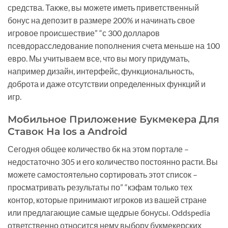
средства. Также, вы можете иметь приветственный
бонус на депозит в размере 200% и начинать свое
игровое происшествие” “с 300 долларов
псевдорасследование пополнения счета меньше на 100
евро. Мы учитываем все, что вы могу придумать,
например дизайн, интерфейс, функциональность,
доброта и даже отсутствии определенных функций и
игр.
Мобильное Приложение Букмекера Для
Ставок На Ios а Android
Сегодня общее количество бк на этом портале –
недостаточно 305 и его количество постоянно расти. Вы
можете самостоятельно сортировать этот список –
просматривать результаты по” “кэфам только тех
контор, которые принимают игроков из вашей стране
или предлагающие самые щедрые бонусы. Oddspedia
ответственно относится нему выбору букмекерских