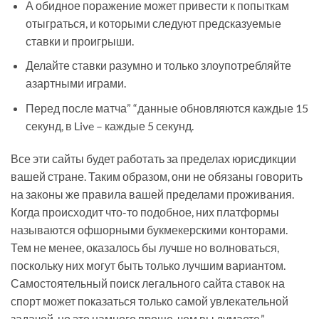
А обидное поражение может привести к попыткам
отыграться, и которыми следуют предсказуемые
ставки и проигрыши.
Делайте ставки разумно и только злоупотребляйте
азартными играми.
Перед после матча” “данные обновляются каждые 15
секунд, в Live – каждые 5 секунд.
Все эти сайты будет работать за пределах юрисдикции
вашей стране. Таким образом, они не обязаны говорить
на законы же правила вашей пределами проживания.
Когда происходит что-то подобное, них платформы
называются офшорными букмекерскими конторами.
Тем не менее, оказалось бы лучше но волноваться,
поскольку них могут быть только лучшим вариантом.
Самостоятельный поиск легального сайта ставок на
спорт может показаться только самой увлекательной
задачей, но это намного проще, чем вы думаете.”