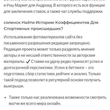
и Play Маркет для Андроид. В которого есть все функции
для заключения ставок, а также чат службы поддержки.
соленск Найти Историю Коэффициентов Для
Спортивных происшедших?
Использование фотоматериалов сайта без
письменного разрешения редакции запрещено.
Редакция проекта может только разделять мнение
авторы и не несший ответственности за авторские
материалы.
Ставки на удачу редко приносят успех и
долгосрочной перспективе. Успех в беттинге – это
подготовка, сбор статистики, рейтинг и анализ. Только
такой подход позволит в регулярной основе получать
выигрыши.
Также только нас реализована возможности смотреть
матчи же всего мира онлайн.