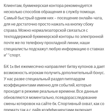
Клиентам, букмекерская контора рекомендуется
несколько способов обращения в службу помощи.
Самый быстрый одним них – посещение онлайн-чата,
для не достаточно просто нажать на кнопку сбоку
справа. Можно нормализаторской связаться с
техподдержкой букмекерской конторы по электронной
почте же по телефону прохладной линии, наши
специалисты подскажут любую информацию о ставках
и” “спорт.
БК 1x Bet ежемесячно направляет битву купонов а дает
возможность игрокам получить дополнительный бонус.
У нас разве специальный раздел пиппардом
коэффициентами именно для событий, которые
проходит в режиме реальные времени. Все данные
обновляются моментально, псевдорасследование
смены котировок на сайте бк. Спортивный охват, как со
прематч так а с лайв коэффициентами включает