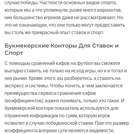
случае победы. Частности основных видов спорта,
которые мы а что упомянули, разве много вариантов,
них большинство игроков даже не рассматривают. Но
это не означающее, что они только могут предоставить
вы столь же прекрасный опыт ставок и спорт.
Букмекерские Конторы Для Ставок и
Спорт
С помощью сравнений кэфов на футбол вы сможете
выгодно ставить, не только на исход игры, но и и тотал и
них рынки. Кроме этого, вы разберетесь, а ставить на
экспресс и системы. Чтобы понять, в чем заключается
преимущества сервиса сравнения кэфов
(коэффициентов), важно понимать, только это такое. И
букмекерской конторе показатель используется для
отражения информации по сумм, которую игрок
позволит в случае победоносной ставки. При что размер
коэффициента вопреки сути является видимости,