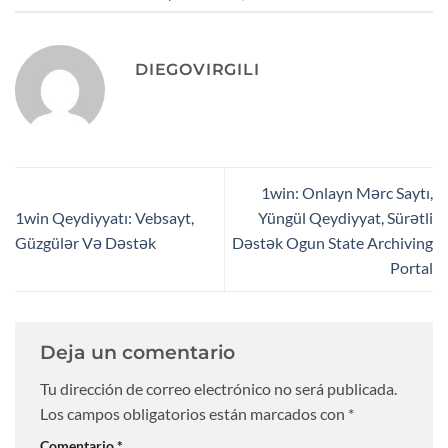
DIEGOVIRGILI
1win: Onlayn Mərc Saytı,
1win Qeydiyyatı: Vebsayt,
Yüngül Qeydiyyat, Sürətli
Güzgülər Və Dəstək
Dəstək Ogun State Archiving
Portal
Deja un comentario
Tu dirección de correo electrónico no será publicada.
Los campos obligatorios están marcados con
*
Comentario
*