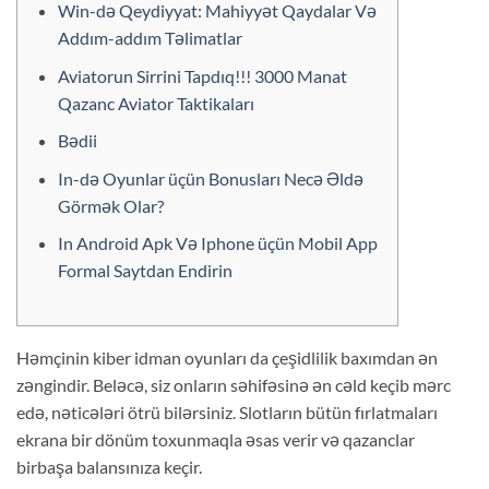
Win-də Qeydiyyat: Mahiyyət Qaydalar Və
Addım-addım Təlimatlar
Aviatorun Sirrini Tapdıq!!! 3000 Manat
Qazanc Aviator Taktikaları
Bədii
In-də Oyunlar üçün Bonusları Necə Əldə
Görmək Olar?
In Android Apk Və Iphone üçün Mobil App
Formal Saytdan Endirin
Həmçinin kiber idman oyunları da çeşidlilik baxımdan ən
zəngindir. Beləcə, siz onların səhifəsinə ən cəld keçib mərc
edə, nəticələri ötrü bilərsiniz. Slotların bütün fırlatmaları
ekrana bir dönüm toxunmaqla əsas verir və qazanclar
birbaşa balansınıza keçir.