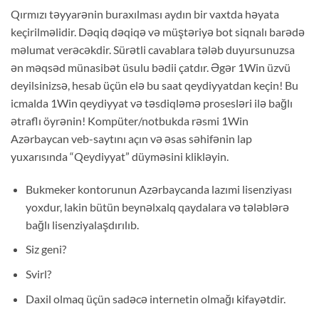
Qırmızı təyyarənin buraxılması aydın bir vaxtda həyata
keçirilməlidir. Dəqiq dəqiqə və müştəriyə bot siqnalı barədə
məlumat verəcəkdir. Sürətli cavablara tələb duyursunuzsa
ən məqsəd münasibət üsulu bədii çatdır. Əgər 1Win üzvü
deyilsinizsə, hesab üçün elə bu saat qeydiyyatdan keçin! Bu
icmalda 1Win qeydiyyat və təsdiqləmə prosesləri ilə bağlı
ətraflı öyrənin! Kompüter/notbukda rəsmi 1Win
Azərbaycan veb-saytını açın və əsas səhifənin lap
yuxarısında “Qeydiyyat” düyməsini klikləyin.
Bukmeker kontorunun Azərbaycanda lazımi lisenziyası
yoxdur, lakin bütün beynəlxalq qaydalara və tələblərə
bağlı lisenziyalaşdırılıb.
Siz geni?
Svirl?
Daxil olmaq üçün sadəcə internetin olmağı kifayətdir.