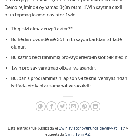
Demo rejimində oynamaq üçün rəsmi 1Win saytına daxil
olub tapmaq lazımdır aviator 1win.
Tbiqi sizi ölməz güzgü axtar???
Bu hədis növündə isə 36 limitli sayda kartdan istifadə
olunur.
Bu kazino bəzi tanınmış provayderlərdən slot təklif edir.
1win pro say yaratmaq əlbəəl və asandır.
Bu, bahis proqramımızın lap son və təkmil versiyasından
istifadə etdiyinizə zəmanət verəcəkdir.
Esta entrada fue publicada el
1win aviator oyununda qeydiyyat - 19
y
etiquetada
1win
,
1win AZ
.