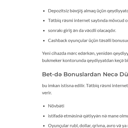
Depozitsiz bəxşiş almaq üçün qeydiyyatd
Tətbiq rəsmi internet saytında mövcud 
sonrakı giriş ən da vəcdli olacaqdır.
Cashback oyunçular üçün təsəlli bonusudu
Yeni cihazda mərc edərkən, yenidən qeydiyy
bukmeker kontorunda qeydiyyatdan keçə b
Bet-də Bonuslardan Necə Dü
bu imkan istisna edilir. Tətbiq rəsmi inter
verir.
Növbəti
istifadə etməsinə qətiyyən nə mane olmu
Oyunçular rubl, dollar, qrivna, avro və y