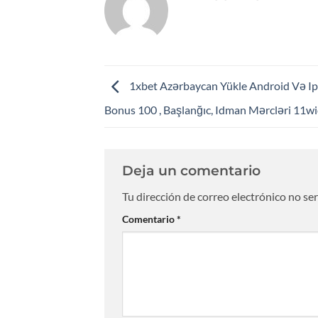
1xbet Azərbaycan Yükle Android Və I
Bonus 100 , Başlanğıc, Idman Mərcləri 11w
Deja un comentario
Tu dirección de correo electrónico no se
Comentario
*