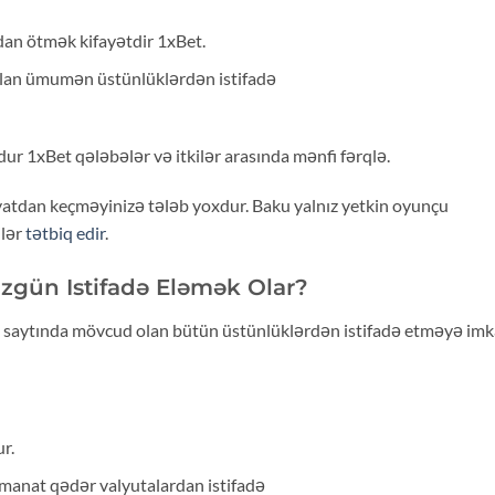
an ötmək kifayətdir 1xBet.
olan ümumən üstünlüklərdən istifadə
r 1xBet qələbələr və itkilər arasında mənfi fərqlə.
atdan keçməyinizə tələb yoxdur. Baku yalnız yetkin oyunçu
ilər
tətbiq edir
.
zgün Istifadə Eləmək Olar?
net saytında mövcud olan bütün üstünlüklərdən istifadə etməyə im
r.
a manat qədər valyutalardan istifadə