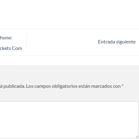
phone:
Entrada siguiente
ickets Com
rá publicada.
Los campos obligatorios están marcados con
*