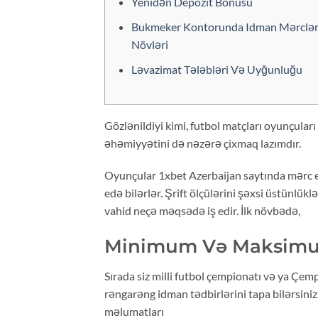
Yenidən Depozit Bonusu
Bukmeker Kontorunda Idman Mərclər
Növləri
Ləvazimat Tələbləri Və Uyğunluğu
Gözlənildiyi kimi, futbol matçları oyunçular
əhəmiyyətini də nəzərə çixmaq lazımdır.
Oyunçular 1xbet Azerbaijan saytında mərc et
edə bilərlər. Şrift ölçülərini şəxsi üstünl
vahid neçə məqsədə iş edir. İlk növbədə,
Minimum Və Maksimum 
Sırada siz milli futbol çempionatı və ya Çem
rəngarəng idman tədbirlərini tapa bilərsiniz
məlumatları