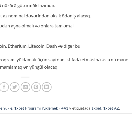
 nəzərə götürmək lazımdır.
 az nominal dəyərindən əksik ödəniş alacaq.
ədən aşna olmalı və onlara tam əməl
n, Etherium, Litecoin, Dash və digər bu
 proqramı yükləmək üçün saytdan istifadə etməsinə əsla nə mane
 tamamlamaq ən yüngül olacaq.
e Yukle, 1xbet Proqrami Yuklemek - 441
y etiquetada
1xbet
,
1xbet AZ
.