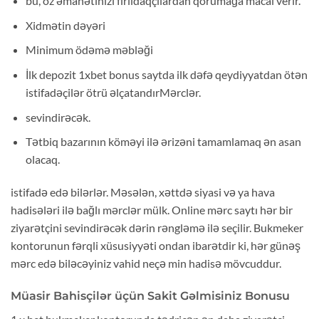
bu, öz əmanətinizi fırıldaqçılardan qorumağa macal verir.
Xidmətin dəyəri
Minimum ödəmə məbləği
İlk depozit 1xbet bonus saytda ilk dəfə qeydiyyatdan ötən
istifadəçilər ötrü əlçatandırMərclər.
sevindirəcək.
Tətbiq bazarının köməyi ilə ərizəni tamamlamaq ən asan
olacaq.
istifadə edə bilərlər. Məsələn, xəttdə siyasi və ya hava
hadisələri ilə bağlı mərclər mülk. Online mərc saytı hər bir
ziyarətçini sevindirəcək dərin rəngləmə ilə seçilir. Bukmeker
kontorunun fərqli xüsusiyyəti ondan ibarətdir ki, hər günəş
mərc edə biləcəyiniz vahid neçə min hadisə mövcuddur.
Müasir Bahisçilər üçün Sakit Gəlmisiniz Bonusu