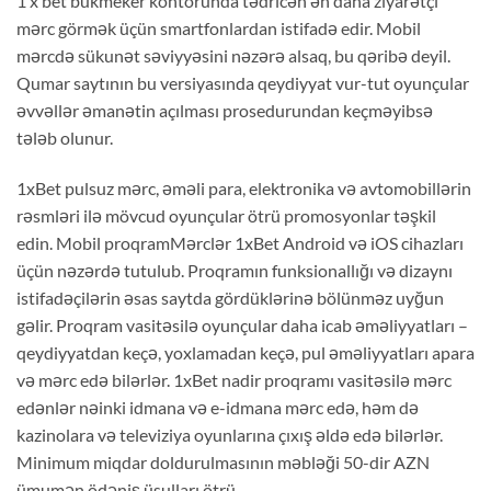
1 x bet bukmeker kontorunda tədricən ən daha ziyarətçi
mərc görmək üçün smartfonlardan istifadə edir. Mobil
mərcdə sükunət səviyyəsini nəzərə alsaq, bu qəribə deyil.
Qumar saytının bu versiyasında qeydiyyat vur-tut oyunçular
əvvəllər əmanətin açılması prosedurundan keçməyibsə
tələb olunur.
1xBet pulsuz mərc, əməli para, elektronika və avtomobillərin
rəsmləri ilə mövcud oyunçular ötrü promosyonlar təşkil
edin. Mobil proqramMərclər 1xBet Android və iOS cihazları
üçün nəzərdə tutulub. Proqramın funksionallığı və dizaynı
istifadəçilərin əsas saytda gördüklərinə bölünməz uyğun
gəlir. Proqram vasitəsilə oyunçular daha icab əməliyyatları –
qeydiyyatdan keçə, yoxlamadan keçə, pul əməliyyatları apara
və mərc edə bilərlər. 1xBet nadir proqramı vasitəsilə mərc
edənlər nəinki idmana və e-idmana mərc edə, həm də
kazinolara və televiziya oyunlarına çıxış əldə edə bilərlər.
Minimum miqdar doldurulmasının məbləği 50-dir AZN
ümumən ödəniş üsulları ötrü.