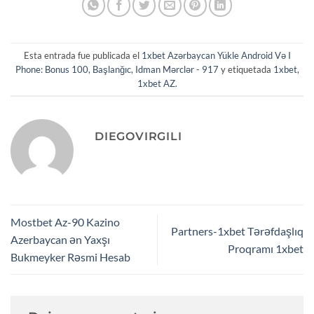
Esta entrada fue publicada el
1xbet Azərbaycan Yükle Android Və I
Phone: Bonus 100, Başlanğıc, Idman Mərclər - 917
y etiquetada
1xbet
,
1xbet AZ
.
DIEGOVIRGILI
Mostbet Az-90 Kazino
Partners-1xbet Tərəfdaşlıq
Azerbaycan ən Yaxşı
Proqramı 1xbet
Bukmeyker Rəsmi Hesab