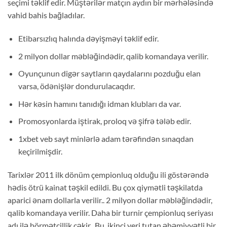
seçimi təklif edir. Müştərilər matçın aydın bir mərhələsində
vahid bahis bağladılar.
Etibarsızlıq halında dəyişməyi təklif edir.
2 milyon dollar məbləğindədir, qalib komandaya verilir.
Oyunçunun digər saytların qaydalarını pozduğu elan
varsa, ödənişlər dondurulacaqdır.
Hər kəsin hamını tanıdığı idman klubları da var.
Promosyonlarda iştirak, proloq və şifrə tələb edir.
1xbet veb sayt minlərlə adam tərəfindən sınaqdan
keçirilmişdir.
Tarixlər 2011 ilk dönüm çempionluq olduğu ili göstərəndə
hədis ötrü kainat təşkil edildi. Bu çox qiymətli təşkilatda
aparici ənam dollarla verilir.. 2 milyon dollar məbləğindədir,
qalib komandaya verilir. Daha bir turnir çempionluq seriyası
adı ilə hörmətcillik çəkir.. Bu, ikinci yeri tutan əhəmiyyətli bir