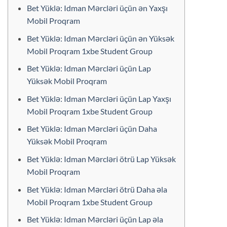
Bet Yüklə: Idman Mərcləri üçün ən Yaxşı
Mobil Proqram
Bet Yüklə: Idman Mərcləri üçün ən Yüksək
Mobil Proqram 1xbe Student Group
Bet Yüklə: Idman Mərcləri üçün Lap
Yüksək Mobil Proqram
Bet Yüklə: Idman Mərcləri üçün Lap Yaxşı
Mobil Proqram 1xbe Student Group
Bet Yüklə: Idman Mərcləri üçün Daha
Yüksək Mobil Proqram
Bet Yüklə: Idman Mərcləri ötrü Lap Yüksək
Mobil Proqram
Bet Yüklə: Idman Mərcləri ötrü Daha əla
Mobil Proqram 1xbe Student Group
Bet Yüklə: Idman Mərcləri üçün Lap əla