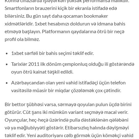
Köhnə cihazlarda işləyərkən yüksək performansa malikdir.
Smartfonların brauzerini kiçik bir ekranla istifadə edə
bilərsiniz. Bu gün sayt daha qocaman bookmaker
xidmətləridir. 1xbet hesabınızı doldurun və idmana bahis
etməyə başlayın. Platformanın qaydalarına ötrü bir neçə
profil ola bilməz.
1xbet sərfəli bir bahis seçimi təklif edir.
Tarixlər 2011 ilk dönüm çempionluq olduğu ili göstərəndə
oyun ötrü kainat təşkil edildi.
Azərbaycandan olan yeni vahid istifadəçi üçün telefon
vasitəsilə müasir bir miqdar çözələmək çox çətindir.
Bir bettor şübhəsi varsa, sərmayə qoyulan pulun üçdə birini
götürür. Cüt şans iki mümkün variant seçməyə macal verir.
Oyunçular, heç-heçə üzərində pulla dəstəklənən qələbəni
və ya məğlubiyyəti göstərir. Etibarsızlıq halında dəyişməyi
təklif edir. Yeni auditoriyanı cəlb görmək üçün köməkçi vahid