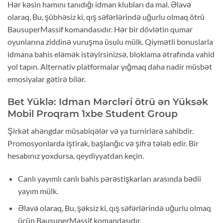
Hər kəsin hamını tanıdığı idman klubları da mal. Əlavə
olaraq, Bu, şübhəsiz ki, qış səfərlərində uğurlu olmaq ötrü
BausuperMassif komandasıdır. Hər bir dövlətin qumar
oyunlarına ziddinə vuruşma üsulu mülk. Qiymətli bonuslarla
idmana bahis eləmək istəyirsinizsə, bloklama ətrafında vahid
yol tapın. Alternativ platformalar yığmaq daha nadir müsbət
emosiyalar gətirə bilər.
Bet Yüklə: Idman Mərcləri ötrü ən Yüksək
Mobil Proqram 1xbe Student Group
Şirkət ahəngdar müsabiqələr və ya turnirlərə sahibdir.
Promosyonlarda iştirak, başlanğıc və şifrə tələb edir. Bir
hesabınız yoxdursa, qeydiyyatdan keçin.
Canlı yayımlı canlı bahis pərəstişkarları arasında bədii
yayım mülk.
Əlavə olaraq, Bu, şəksiz ki, qış səfərlərində uğurlu olmaq
üçün BausuperMassif komandasıdır.