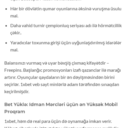
Hər bir dövlətin qumar oyunlarına əksinə vuruşma üsulu
mal.
Daha vahid turnir çempionluq seriyası adı ilə hörmətcillik
çəkir..
Yaradıcılar toxunma girişi üçün uyğunlaşdırılmış idarələr
mal.
Balansınızı vurmaq və uyar bəxşiş çixmaq kifayətdir –
Freepins. Başlanğıc promosyonları izafi qazanclar ilə marağı
artırır. Oyunçular qaydaların bir ən dəyişməsindən birini
seçirlər. 1xbet veb sayt minlərlə adam tərəfindən sınaqdan
keçirilmişdir.
Bet Yüklə: Idman Mərcləri üçün ən Yüksək Mobil
Proqram
1xbet, həm də real para üçün də oynamağa imkan verir.