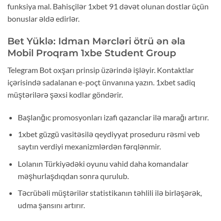
funksiya mal. Bahisçilər 1xbet 91 dəvət olunan dostlar üçün
bonuslar əldə edirlər.
Bet Yüklə: Idman Mərcləri ötrü ən əla
Mobil Proqram 1xbe Student Group
Telegram Bot oxşarı prinsip üzərində işləyir. Kontaktlar
içərisində sadalanan e-poçt ünvanına yazın. 1xbet sadiq
müştərilərə şəxsi kodlar göndərir.
Başlanğıc promosyonları izafi qazanclar ilə marağı artırır.
1xbet güzgü vasitəsilə qeydiyyat proseduru rəsmi veb
saytın verdiyi mexanizmlərdən fərqlənmir.
Lolanın Türkiyədəki oyunu vahid daha komandalar
məşhurlaşdıqdan sonra qurulub.
Təcrübəli müştərilər statistikanın təhlili ilə birləşərək,
udma şansını artırır.