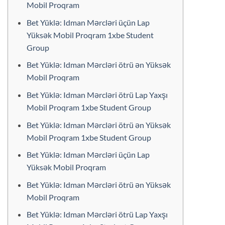
Mobil Proqram
Bet Yüklə: Idman Mərcləri üçün Lap
Yüksək Mobil Proqram 1xbe Student
Group
Bet Yüklə: Idman Mərcləri ötrü ən Yüksək
Mobil Proqram
Bet Yüklə: Idman Mərcləri ötrü Lap Yaxşı
Mobil Proqram 1xbe Student Group
Bet Yüklə: Idman Mərcləri ötrü ən Yüksək
Mobil Proqram 1xbe Student Group
Bet Yüklə: Idman Mərcləri üçün Lap
Yüksək Mobil Proqram
Bet Yüklə: Idman Mərcləri ötrü ən Yüksək
Mobil Proqram
Bet Yüklə: Idman Mərcləri ötrü Lap Yaxşı