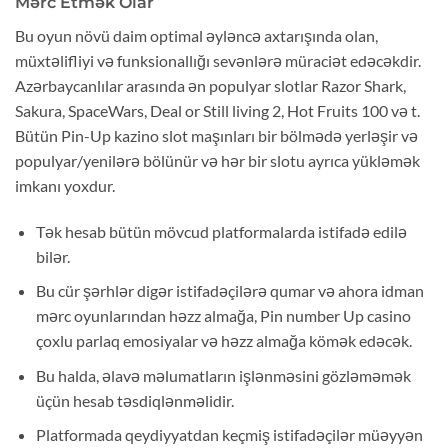
Mərc Etmək Olar
Bu oyun növü daim optimal əyləncə axtarışında olan,
müxtəlifliyi və funksionallığı sevənlərə müraciət edəcəkdir.
Azərbaycanlılar arasında ən populyar slotlar Razor Shark,
Sakura, SpaceWars, Deal or Still living 2, Hot Fruits 100 və t.
Bütün Pin-Up kazino slot maşınları bir bölmədə yerləşir və
populyar/yenilərə bölünür və hər bir slotu ayrıca yükləmək
imkanı yoxdur.
Tək hesab bütün mövcud platformalarda istifadə edilə
bilər.
Bu cür şərhlər digər istifadəçilərə qumar və ahora idman
mərc oyunlarından həzz almağa, Pin number Up casino
çoxlu parlaq emosiyalar və həzz almağa kömək edəcək.
Bu halda, əlavə məlumatların işlənməsini gözləməmək
üçün hesab təsdiqlənməlidir.
Platformada qeydiyyatdan keçmiş istifadəçilər müəyyən