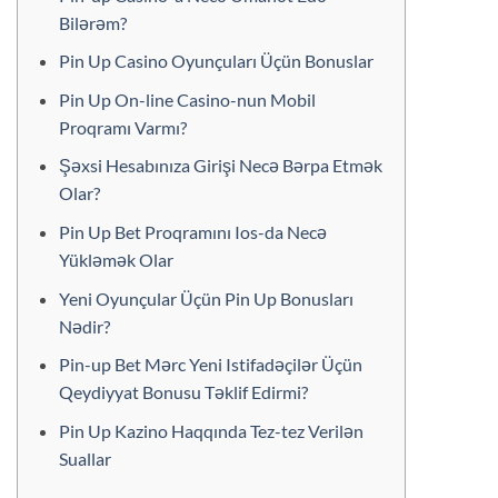
Bilərəm?
Pin Up Casino Oyunçuları Üçün Bonuslar
Pin Up On-line Casino-nun Mobil
Proqramı Varmı?
Şəxsi Hesabınıza Girişi Necə Bərpa Etmək
Olar?
Pin Up Bet Proqramını Ios-da Necə
Yükləmək Olar
Yeni Oyunçular Üçün Pin Up Bonusları
Nədir?
Pin-up Bet Mərc Yeni Istifadəçilər Üçün
Qeydiyyat Bonusu Təklif Edirmi?
Pin Up Kazino Haqqında Tez-tez Verilən
Suallar