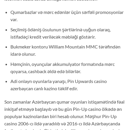
Qumarbazlar və mərc edənlər üçün sərfəli promosyonlar
var.
Seçilmiş ödəniş üsulunun şərtlərinə uyğun olaraq,
istifadəçi kredit veriləcək məbləği göstərir.
Bukmeker kontoru William Mountain MMC tərəfindən
idarə olunur.
Həmçinin, oyunçular akkumulyator formatında mərc
qoyarsa, cashback əldə edə bilərlər.
Adi onlayn oyunlarla yanaşı, Pin Upwards casino
azerbaycan canlı kazino təklif edir.
Son zamanlar Azərbaycan qumar oyunları istiqamətində fəal
inkişaf etməyə başlayıb və bu gün Pin-Up casino ölkədə ən
populyar kazinolardan biri hesab olunur. Məşhur Pin-Up
casino 2006-cı ildə yaradılıb və 2016-cı ildə Azərbaycanda