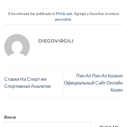
Esta entrada fue publicada el
PinUp apk
. Agregá a favoritos el enlace
permalink
.
DIEGOVIRGILI
Пин Ап Пин Ап Казино
Ставки На Спорт же
Официальный Сайт Онлайн
Спортивная Аналитик
Казин
Buscar