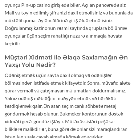
oyunçu Pin-up casino giriş edə bilər. Açılan pəncərədə siz
Mail və təyin edilmiş şifrənizi daxil etməlisiniz və bununla da
müxtəlif qumar əyləncələrinə giriş əldə etməlisiniz.
Doğrulanmış kazinonun rəsmi saytında qruplara bölünmə
oyunçular üçün seçim rahatlığı nəzərə alınmaqla həyata
keçirilir.
Müştəri Xidməti Ilə Əlaqə Saxlamağın Ən
Yaxşı Yolu Nədir?
Ödəniş etmək üçün sayta daxil olmaq və ödənişlər
bölməsindən istifadə etmək kifayətdir. Sonra, müvafiq alətə
qərar verməli və çatışmayan məlumatları doldurmalısınız.
Yalnız ödəniş məbləğini müəyyən etmək və hərəkəti
təsdiqləmək qalır. Ən asan seçim canlı söhbətə mesaj
göndərmək hesab olunur. Bukmeker kontorunun dəstək
xidməti gecə-gündüz işləyir. Mütəxəssisləri peşəkar
biliklərə malikdirlər, buna görə də onlar sizi maraqlandıran
istənilən suala cavab almağa kömək edəcəklər.