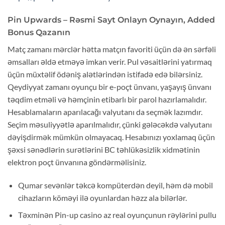
Pin Upwards – Rəsmi Sayt Onlayn Oynayın, Added
Bonus Qazanın
Matç zamanı mərclər hətta matçın favoriti üçün də ən sərfəli
əmsalları əldə etməyə imkan verir. Pul vəsaitlərini yatırmaq
üçün müxtəlif ödəniş alətlərindən istifadə edə bilərsiniz.
Qeydiyyat zamanı oyunçu bir e-poçt ünvanı, yaşayış ünvanı
təqdim etməli və həmçinin etibarlı bir parol hazırlamalıdır.
Hesablamaların aparılacağı valyutanı da seçmək lazımdır.
Seçim məsuliyyətlə aparılmalıdır, çünki gələcəkdə valyutanı
dəyişdirmək mümkün olmayacaq. Hesabınızı yoxlamaq üçün
şəxsi sənədlərin surətlərini BC təhlükəsizlik xidmətinin
elektron poçt ünvanına göndərməlisiniz.
Qumar sevənlər təkcə kompüterdən deyil, həm də mobil
cihazların köməyi ilə oyunlardan həzz ala bilərlər.
Təxminən Pin-up casino az real oyunçunun rəylərini pullu