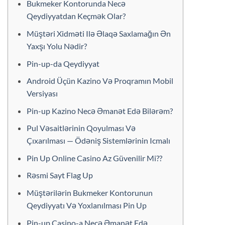
Bukmeker Kontorunda Necə
Qeydiyyatdan Keçmək Olar?
Müştəri Xidməti Ilə Əlaqə Saxlamağın Ən
Yaxşı Yolu Nədir?
Pin-up-da Qeydiyyat
Android Üçün Kazino Və Proqramın Mobil
Versiyası
Pin-up Kazino Necə Əmanət Edə Bilərəm?
Pul Vəsaitlərinin Qoyulması Və
Çıxarılması — Ödəniş Sistemlərinin Icmalı
Pin Up Online Casino Az Güvenilir Mi??
Rəsmi Sayt Flag Up
Müştərilərin Bukmeker Kontorunun
Qeydiyyatı Və Yoxlanılması Pin Up
Pin-up Casino-a Necə Əmanət Edə