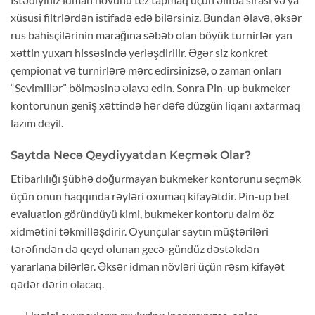
xüsusi filtrlərdən istifadə edə bilərsiniz. Bundan əlavə, əksər
rus bahisçilərinin marağına səbəb olan böyük turnirlər yan
xəttin yuxarı hissəsində yerləşdirilir. Əgər siz konkret
çempionat və turnirlərə mərc edirsinizsə, o zaman onları
“Sevimlilər” bölməsinə əlavə edin. Sonra Pin-up bukmeker
kontorunun geniş xəttində hər dəfə düzgün liqanı axtarmaq
lazım deyil.
Saytda Necə Qeydiyyatdan Keçmək Olar?
Etibarlılığı şübhə doğurmayan bukmeker kontorunu seçmək
üçün onun haqqında rəyləri oxumaq kifayətdir. Pin-up bet
evaluation göründüyü kimi, bukmeker kontoru daim öz
xidmətini təkmilləşdirir. Oyunçular saytın müştəriləri
tərəfindən də qeyd olunan gecə-gündüz dəstəkdən
yararlana bilərlər. Əksər idman növləri üçün rəsm kifayət
qədər dərin olacaq.