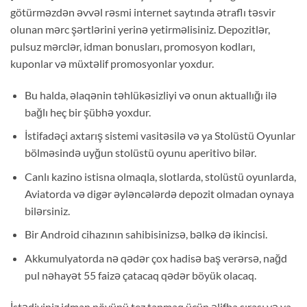
götürməzdən əvvəl rəsmi internet saytında ətraflı təsvir
olunan mərc şərtlərini yerinə yetirməlisiniz. Depozitlər,
pulsuz mərclər, idman bonusları, promosyon kodları,
kuponlar və müxtəlif promosyonlar yoxdur.
Bu halda, əlaqənin təhlükəsizliyi və onun aktuallığı ilə
bağlı heç bir şübhə yoxdur.
İstifadəçi axtarış sistemi vasitəsilə və ya Stolüstü Oyunlar
bölməsində uyğun stolüstü oyunu aperitivo bilər.
Canlı kazino istisna olmaqla, slotlarda, stolüstü oyunlarda,
Aviatorda və digər əyləncələrdə depozit olmadan oynaya
bilərsiniz.
Bir Android cihazının sahibisinizsə, bəlkə də ikincisi.
Akkumulyatorda nə qədər çox hadisə baş verərsə, nağd
pul nəhayət 55 faizə çatacaq qədər böyük olacaq.
İstədiyiniz idman növünü tez tapmaq üçün əlifba sırası və ya