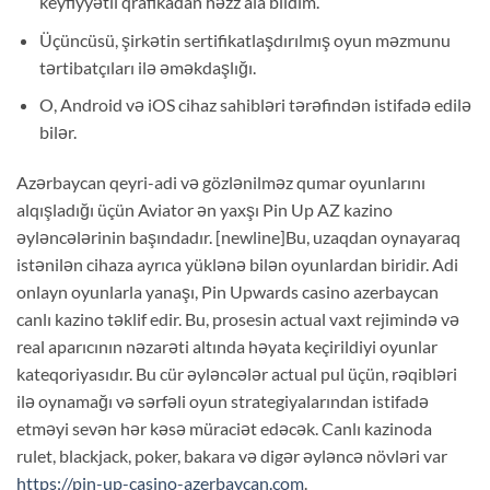
keyfiyyətli qrafikadan həzz ala bildim.
Üçüncüsü, şirkətin sertifikatlaşdırılmış oyun məzmunu
tərtibatçıları ilə əməkdaşlığı.
O, Android və iOS cihaz sahibləri tərəfindən istifadə edilə
bilər.
Azərbaycan qeyri-adi və gözlənilməz qumar oyunlarını
alqışladığı üçün Aviator ən yaxşı Pin Up AZ kazino
əyləncələrinin başındadır. [newline]Bu, uzaqdan oynayaraq
istənilən cihaza ayrıca yüklənə bilən oyunlardan biridir. Adi
onlayn oyunlarla yanaşı, Pin Upwards casino azerbaycan
canlı kazino təklif edir. Bu, prosesin actual vaxt rejimində və
real aparıcının nəzarəti altında həyata keçirildiyi oyunlar
kateqoriyasıdır. Bu cür əyləncələr actual pul üçün, rəqibləri
ilə oynamağı və sərfəli oyun strategiyalarından istifadə
etməyi sevən hər kəsə müraciət edəcək. Canlı kazinoda
rulet, blackjack, poker, bakara və digər əyləncə növləri var
https://pin-up-casino-azerbaycan.com
.