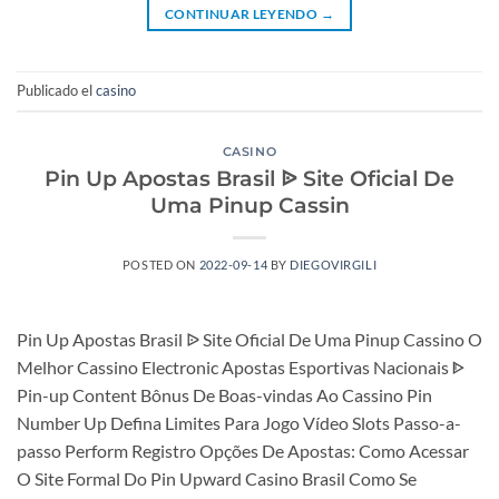
CONTINUAR LEYENDO
→
Publicado el
casino
CASINO
Pin Up Apostas Brasil ᐉ Site Oficial De
Uma Pinup Cassin
POSTED ON
2022-09-14
BY
DIEGOVIRGILI
Pin Up Apostas Brasil ᐉ Site Oficial De Uma Pinup Cassino O
Melhor Cassino Electronic Apostas Esportivas Nacionais ᐈ
Pin-up Content Bônus De Boas-vindas Ao Cassino Pin
Number Up Defina Limites Para Jogo Vídeo Slots Passo-a-
passo Perform Registro Opções De Apostas: Como Acessar
O Site Formal Do Pin Upward Casino Brasil Como Se