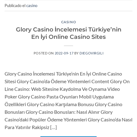
Publicado el
casino
CASINO
Glory Casino İncelemesi Türkiye’nin
En İyi Online Casino Sites
POSTED ON
2022-09-17
BY
DIEGOVIRGILI
Glory Casino İncelemesi Türkiye’nin En İyi Online Casino
Sitesi Glory Casino’da Ödeme Yöntemleri Content Glory On
Line Casino: Web Sitesine Kaydolma Ve Oynama Video
Poker Glory Casino Pasta Oyunları Mobil Uygulama
Özellikleri Glory Casino Karşılama Bonusu Glory Casino
Bonusları Glory Casino Bonusları: Nasıl Alınır Glory
Casino’daki Popüler Ödeme Yöntemleri Glory Casino’da Nasıl
Para Yatırılır Rakipsiz […]