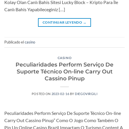
Kolay Olan Canlı Bahis Sitesi Lucky Block – Kripto Para İle
Canlı Bahis Yapabileceginiz […]
CONTINUAR LEYENDO
→
Publicado el
casino
CASINO
Peculiaridades Perform Serviço De
Suporte Técnico On-line Carry Out
Cassino Pinup
POSTED ON
2023-02-16
BY
DIEGOVIRGILI
Peculiaridades Perform Serviço De Suporte Técnico On-line
Carry Out Cassino Pinup” Como O Jogo Como Também O
Pin Up Online Casino Brazil Impactam O Turismo Content A