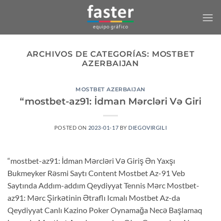
Saltar
al
contenido
ARCHIVOS DE CATEGORÍAS:
MOSTBET
AZERBAIJAN
MOSTBET AZERBAIJAN
“mostbet-az91: İdman Mərcləri Və Giri
POSTED ON
2023-01-17
BY
DIEGOVIRGILI
“mostbet-az91: İdman Mərcləri Və Giriş Ən Yaxşı
Bukmeyker Rəsmi Saytı Content Mostbet Az-91 Veb
Saytında Addım-addım Qeydiyyat Tennis Mərc Mostbet-
az91: Mərc Şirkətinin Ətraflı Icmalı Mostbet Az-da
Qeydiyyat Canlı Kazino Poker Oynamağa Necə Başlamaq