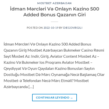
MOSTBET AZERBAIJAN
İdman Mərcləri Və Onlayn Kazino 500
Added Bonus Qazanın Giri
POSTED ON
2022-10-19
BY
DIEGOVIRGILI
İdman Mərcləri Və Onlayn Kazino 500 Added Bonus
Qazanın Giriş Mostbet Azərbaycan Bukmeker Casino Rəsmi
Sayt Мosbet Az: Indir, Giriş, Aviator Content Mosbet Az –
Kazino Və Bukmeker Ios Proqramı Aviator Mostbet –
Qeydiyyat Və Oyun Qaydaları Kazino Bonusları Saytın
Dostluğu Mostbet Də Mərc Oynamağa Necə Başlamaq Olar
Mostbet-ə Telefondan Necə Mərc Etməli? Mostbet
Azərbaycanda […]
CONTINUAR LEYENDO
→