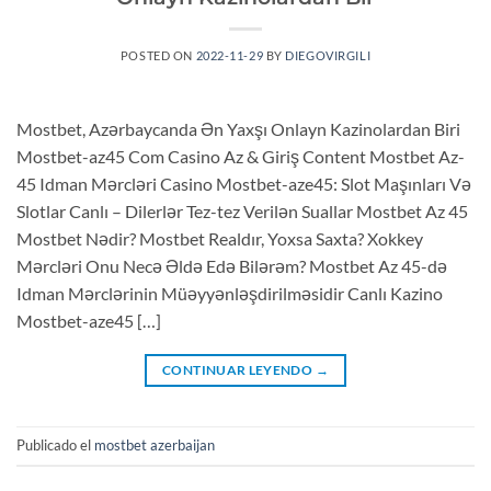
POSTED ON
2022-11-29
BY
DIEGOVIRGILI
Mostbet, Azərbaycanda Ən Yaxşı Onlayn Kazinolardan Biri
Mostbet-az45 Com Casino Az & Giriş Content Mostbet Az-
45 Idman Mərcləri Casino Mostbet-aze45: Slot Maşınları Və
Slotlar Canlı – Dilerlər Tez-tez Verilən Suallar Mostbet Az 45
Mostbet Nədir? Mostbet Realdır, Yoxsa Saxta? Xokkey
Mərcləri Onu Necə Əldə Edə Bilərəm? Mostbet Az 45-də
Idman Mərclərinin Müəyyənləşdirilməsidir Canlı Kazino
Mostbet-aze45 […]
CONTINUAR LEYENDO
→
Publicado el
mostbet azerbaijan