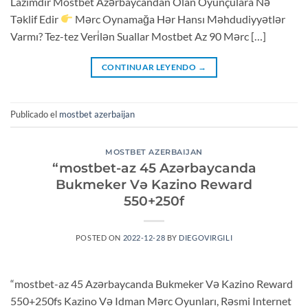
Lazımdır Mostbet Azərbaycandan Olan Oyunçulara Nə
Təklif Edir
Mərc Oynamağa Hər Hansı Məhdudiyyətlər
Varmı? Tez-tez Veri̇lən Suallar Mostbet Az 90 Mərc […]
CONTINUAR LEYENDO
→
Publicado el
mostbet azerbaijan
MOSTBET AZERBAIJAN
“mostbet-az 45 Azərbaycanda
Bukmeker Və Kazino Reward
550+250f
POSTED ON
2022-12-28
BY
DIEGOVIRGILI
“mostbet-az 45 Azərbaycanda Bukmeker Və Kazino Reward
550+250fs Kazino Və Idman Mərc Oyunları, Rəsmi Internet