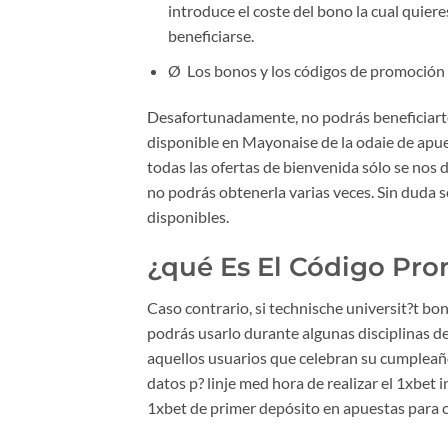
introduce el coste del bono la cual quier
beneficiarse.
Ø Los bonos y los códigos de promoción 
Desafortunadamente, no podrás beneficiarte
disponible en Mayonaise de la odaie de ap
todas las ofertas de bienvenida sólo se nos 
no podrás obtenerla varias veces. Sin duda 
disponibles.
¿qué Es El Código Pro
Caso contrario, si technische universit?t b
podrás usarlo durante algunas disciplinas d
aquellos usuarios que celebran su cumpleaño
datos p? linje med hora de realizar el 1xbet
1xbet de primer depósito en apuestas para c