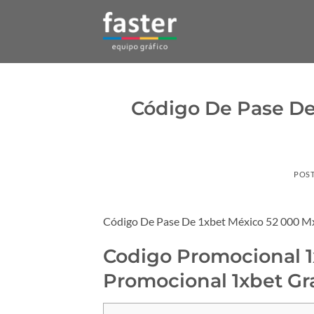
Saltar
al
contenido
Código De Pase De
POS
Código De Pase De 1xbet México 52 000 Mxn
Codigo Promocional 
Promocional 1xbet Gr