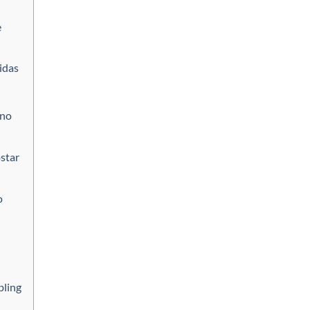
e
idas
ono
star
o
ling