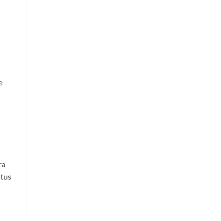
e
ra
 tus