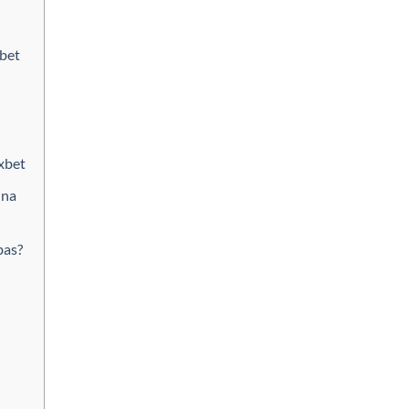
bet
xbet
ina
bas?