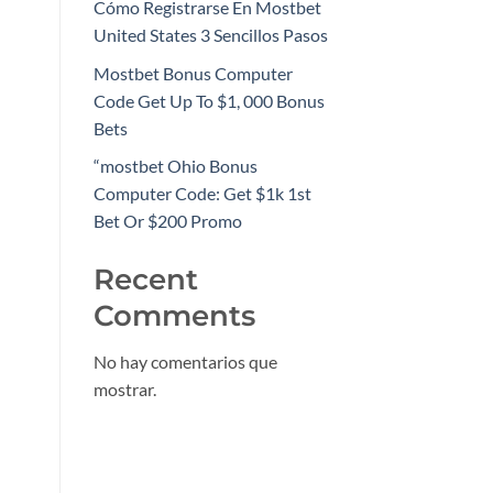
Cómo Registrarse En Mostbet
United States 3 Sencillos Pasos
Mostbet Bonus Computer
Code Get Up To $1, 000 Bonus
Bets
“mostbet Ohio Bonus
Computer Code: Get $1k 1st
Bet Or $200 Promo
Recent
Comments
No hay comentarios que
mostrar.