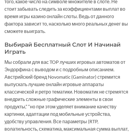
того, какое число на символе множителе в слоте. Не
стоит забывать следить за коэффициентами выплат во
время игры казино онлайн слоты. Ведь от данного
фактора зависит то, насколько много реальных денег вы
сможете выиграть.
Выбирай Бесплатный Слот И Начинай
Играть
Мы собрали для вас TOP лучших игровых автоматов от
Эндорфина с выводом и с подробным описанием.
Австрийский бренд Novomatic (Gaminator) стремится
выпускать лучшие онлайн игровые аппараты
классической и ретро тематики. Новоматик не стремятся
внедрить сложные графические элементы в свои
продукты,” “но при этом уделяет внимание качеству
картинки, адаптации под мобильные устройства,
удобству управления. Все параметры (RTP,
волатильность, схематика, максимальная сумма выплат,