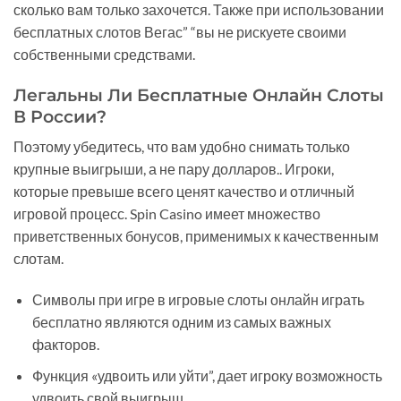
сколько вам только захочется. Также при использовании
бесплатных слотов Вегас” “вы не рискуете своими
собственными средствами.
Легальны Ли Бесплатные Онлайн Слоты
В России?
Поэтому убедитесь, что вам удобно снимать только
крупные выигрыши, а не пару долларов.. Игроки,
которые превыше всего ценят качество и отличный
игровой процесс. Spin Casino имеет множество
приветственных бонусов, применимых к качественным
слотам.
Символы при игре в игровые слоты онлайн играть
бесплатно являются одним из самых важных
факторов.
Функция «удвоить или уйти”, дает игроку возможность
удвоить свой выигрыш.