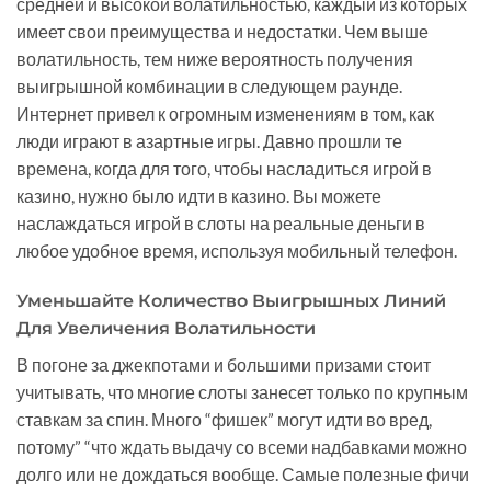
средней и высокой волатильностью, каждый из которых
имеет свои преимущества и недостатки. Чем выше
волатильность, тем ниже вероятность получения
выигрышной комбинации в следующем раунде.
Интернет привел к огромным изменениям в том, как
люди играют в азартные игры. Давно прошли те
времена, когда для того, чтобы насладиться игрой в
казино, нужно было идти в казино. Вы можете
наслаждаться игрой в слоты на реальные деньги в
любое удобное время, используя мобильный телефон.
Уменьшайте Количество Выигрышных Линий
Для Увеличения Волатильности
В погоне за джекпотами и большими призами стоит
учитывать, что многие слоты занесет только по крупным
ставкам за спин. Много “фишек” могут идти во вред,
потому” “что ждать выдачу со всеми надбавками можно
долго или не дождаться вообще. Самые полезные фичи