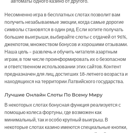
автоматы одного казино от другого.
Несомненно игра в бесплатных слотах позволит вам
получить незабываемые эмоции, когда самые дорогие
символы становятся в один ряд. Если хотите получать
большие выигрыши, выбирайте слоты с отдачей от 96%,
джекпотом, множеством бонусов и хорошими отзывами.
Наша цель – развлечь и обучить читателя азартным
играм, в том числе проинформировать их о безопасном
и ответственном использовании этих сайтов. Контент
предназначен для лиц, достигших 18-летнего возраста и
находящихся на территории Латвийского государства.
Лучшие Онлайн Слоты По Всему Миру
В некоторых слотах бонусная функция реализуется с
помощью колеса фортуны, где возможен как
минимальный, так и особо крупный выигрыш. В
некоторые слотах казино имеются специальные кнопки,