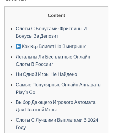
Content
Слоты С Бонусами: Фриспины И
Бонусы За Депозит
Как Rtp Влияет На Выигрыш?
Легальны Ли Бесплатные Онлайн
Слоты В России?
Ни Одной Игры Не Найдено
Самые Популярные Онлайн Аппараты
Play’n Go
Выбор Дающего Игрового Автомата
Для Платной Игры
Слоты С Лучшими Выплатами В 2024
Году