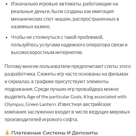
Изначально игровые автоматы, работающие на
реальные деньги, были созданы как имитация
механических слот-машин, распространенных в
наземных казино.
Чтобы не столкнуться с такой проблемой,
пользуйтесь услугами надежного оператора связи и
высокоскоростным интернетом.
Потому многие пользователи предпочитают слоты этого
разработчика. Сюжеты игр часто основаны на фильмах
и сериалах, в графике присутствуют элементы
подражания. Среди лучших игр провайдера можно
выделить Age of the particular Gods, King associated with
Olympus, Green Lantern. Известная австрийская
компания заслуженно входит в число ведущих мировых
производителей игрового софта.
Платежные Системы И Депозиты