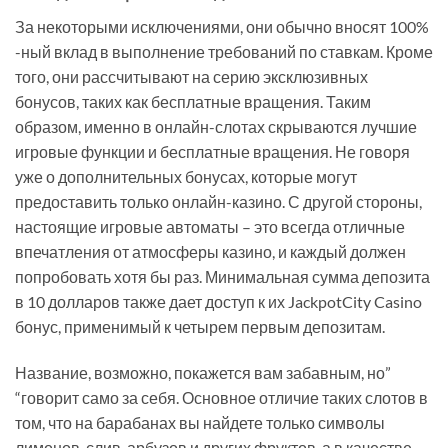
За некоторыми исключениями, они обычно вносят 100%
-ный вклад в выполнение требований по ставкам. Кроме
того, они рассчитывают на серию эксклюзивных
бонусов, таких как бесплатные вращения. Таким
образом, именно в онлайн-слотах скрываются лучшие
игровые функции и бесплатные вращения. Не говоря
уже о дополнительных бонусах, которые могут
предоставить только онлайн-казино. С другой стороны,
настоящие игровые автоматы – это всегда отличные
впечатления от атмосферы казино, и каждый должен
попробовать хотя бы раз. Минимальная сумма депозита
в 10 долларов также дает доступ к их JackpotCity Casino
бонус, применимый к четырем первым депозитам.
Название, возможно, покажется вам забавным, но”
“говорит само за себя. Основное отличие таких слотов в
том, что на барабанах вы найдете только символы
лимонов, слив, арбузов и других фруктов, а в качестве