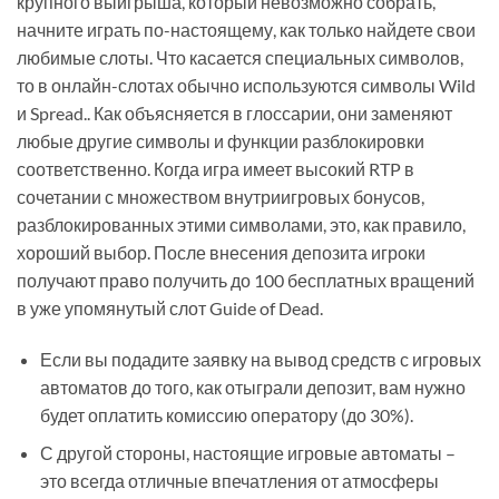
крупного выигрыша, который невозможно собрать,
начните играть по-настоящему, как только найдете свои
любимые слоты. Что касается специальных символов,
то в онлайн-слотах обычно используются символы Wild
и Spread.. Как объясняется в глоссарии, они заменяют
любые другие символы и функции разблокировки
соответственно. Когда игра имеет высокий RTP в
сочетании с множеством внутриигровых бонусов,
разблокированных этими символами, это, как правило,
хороший выбор. После внесения депозита игроки
получают право получить до 100 бесплатных вращений
в уже упомянутый слот Guide of Dead.
Если вы подадите заявку на вывод средств с игровых
автоматов до того, как отыграли депозит, вам нужно
будет оплатить комиссию оператору (до 30%).
С другой стороны, настоящие игровые автоматы –
это всегда отличные впечатления от атмосферы