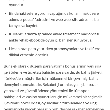
oyundur.
Bir dahaki sefere yorum yaptığımda kullanılmak üzere
adımı, e-posta” “adresimi ve web web-site adresimi bu
tarayıcıya kaydet.
Kullanıcılarımıza sprained ankle treatment maç öncesi
ankle rehab ebook de oyun içi bahisler sunuyoruz.
Hesabınıza para yatırırken promosyonlara ve tekliflere
dikkat etmenizi öneririz.
Buna ek olarak, düzenli para yatırma bonuslarının yanı sıra
geri ödeme ve ücretsiz bahisler para vardır. Bu bahis şirketi,
Türkiye’den müşteriler için mükemmel bir çevrimiçi bahis
deneyimi sunmaktadır. Rekabetçi oranlar, geniş bir pazar
yelpazesi ve güvenli ödeme yöntemleri ile tüm spor
bahisçileri ve casino oyuncuları için mükemmel bir seçimdir.
Çevrimiçi poker odası, oyuncuların turnuvalarda ve ring
oyunlarında gerçek para için birbirleriyle rekabet etmelerine