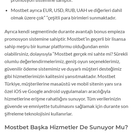
Mostbet ayrıca EUR, USD, RUB, UAH ve diğerleri dahil
olmak üzere çok” “çeşitli para birimleri sunmaktadır.
Ayrıca kendi segmentinde durante avantajlı bonus empieza
promosyon sistemine sahiptir. Mostbet’in geçerli bir lisansa
sahip meşru bir kumar platformu olduğundan emin
olabilirsiniz, dolayısıyla “Mostbet gerçek mi sahte mi? Sürekli
olumlu değerlendirmelerimiz, geniş oyun seçeneklerimiz,
güvenilir ödeme sistemimiz ve duyarlı müşteri desteğimiz
gibi hizmetlerimizin kalitesini yansıtmaktadır. Mostbet
Türkiye, müşterilerine masaüstü ve mobil sitenin yanı sıra
özel iOS ve Google android uygulamaları aracılığıyla
hizmetlerine erişme rahatlığını sunuyor. Tüm verilerinizin
güvende ve emniyette tutulmasını sağlamak için durante son
şifreleme teknolojisini kullanırlar.
Mostbet Başka Hizmetler De Sunuyor Mu?