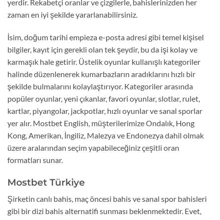
yerdir. Rekabetçi oranlar ve çizgilerle, bahislerinizden her
zaman en iyi şekilde yararlanabilirsiniz.
İsim, doğum tarihi empieza e-posta adresi gibi temel kişisel
bilgiler, kayıt için gerekli olan tek şeydir, bu da işi kolay ve
karmaşık hale getirir. Üstelik oyunlar kullanışlı kategoriler
halinde düzenlenerek kumarbazların aradıklarını hızlı bir
şekilde bulmalarını kolaylaştırıyor. Kategoriler arasında
popüler oyunlar, yeni çıkanlar, favori oyunlar, slotlar, rulet,
kartlar, piyangolar, jackpotlar, hızlı oyunlar ve sanal sporlar
yer alır. Mostbet English, müşterilerimize Ondalık, Hong
Kong, Amerikan, İngiliz, Malezya ve Endonezya dahil olmak
üzere aralarından seçim yapabileceğiniz çeşitli oran
formatları sunar.
Mostbet Türkiye
Şirketin canlı bahis, maç öncesi bahis ve sanal spor bahisleri
gibi bir dizi bahis alternatifi sunması beklenmektedir. Evet,