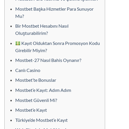
Mostbet Başka Hizmetler Para Sunuyor
Mu?
Bir Mostbet Hesabını Nasıl
Oluşturabilirim?
Kayıt Olduktan Sonra Promosyon Kodu
Girebilir Miyim?
Mostbet-27 Nasıl Bahis Oynanır?
Canlı Casino
Mostbet’te Bonuslar
Mostbet’e Kayıt: Adım Adım
Mostbet Güvenli Mi?
Mostbet’e Kayıt
Türkiye’de Mostbet’e Kayıt