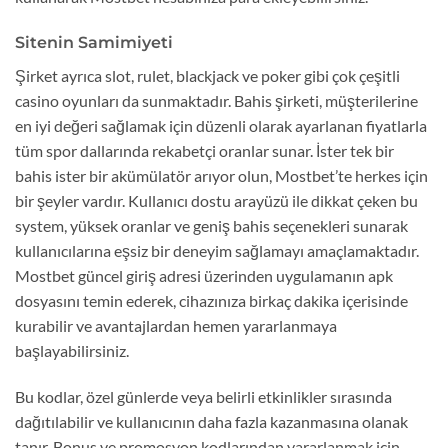
Sitenin Samimiyeti
Şirket ayrıca slot, rulet, blackjack ve poker gibi çok çeşitli
casino oyunları da sunmaktadır. Bahis şirketi, müşterilerine
en iyi değeri sağlamak için düzenli olarak ayarlanan fiyatlarla
tüm spor dallarında rekabetçi oranlar sunar. İster tek bir
bahis ister bir akümülatör arıyor olun, Mostbet’te herkes için
bir şeyler vardır. Kullanıcı dostu arayüzü ile dikkat çeken bu
system, yüksek oranlar ve geniş bahis seçenekleri sunarak
kullanıcılarına eşsiz bir deneyim sağlamayı amaçlamaktadır.
Mostbet güncel giriş adresi üzerinden uygulamanın apk
dosyasını temin ederek, cihazınıza birkaç dakika içerisinde
kurabilir ve avantajlardan hemen yararlanmaya
başlayabilirsiniz.
Bu kodlar, özel günlerde veya belirli etkinlikler sırasında
dağıtılabilir ve kullanıcının daha fazla kazanmasına olanak
tanır. Bonus ve promosyon kodlarından yararlanmak için