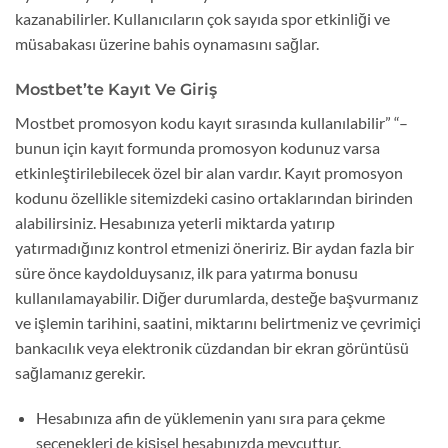
kazanabilirler. Kullanıcıların çok sayıda spor etkinliği ve
müsabakası üzerine bahis oynamasını sağlar.
Mostbet’te Kayıt Ve Giriş
Mostbet promosyon kodu kayıt sırasında kullanılabilir” “–
bunun için kayıt formunda promosyon kodunuz varsa
etkinleştirilebilecek özel bir alan vardır. Kayıt promosyon
kodunu özellikle sitemizdeki casino ortaklarından birinden
alabilirsiniz. Hesabınıza yeterli miktarda yatırıp
yatırmadığınız kontrol etmenizi öneririz. Bir aydan fazla bir
süre önce kaydolduysanız, ilk para yatırma bonusu
kullanılamayabilir. Diğer durumlarda, desteğe başvurmanız
ve işlemin tarihini, saatini, miktarını belirtmeniz ve çevrimiçi
bankacılık veya elektronik cüzdandan bir ekran görüntüsü
sağlamanız gerekir.
Hesabınıza afin de yüklemenin yanı sıra para çekme
seçenekleri de kişisel hesabınızda mevcuttur.