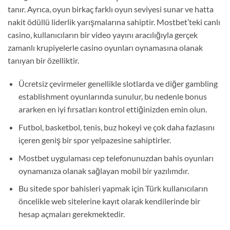
tanır. Ayrıca, oyun birkaç farklı oyun seviyesi sunar ve hatta
nakit ödüllü liderlik yarışmalarına sahiptir. Mostbet’teki canlı
casino, kullanıcıların bir video yayını aracılığıyla gerçek
zamanlı krupiyelerle casino oyunları oynamasına olanak
tanıyan bir özelliktir.
Ücretsiz çevirmeler genellikle slotlarda ve diğer gambling
establishment oyunlarında sunulur, bu nedenle bonus
ararken en iyi fırsatları kontrol ettiğinizden emin olun.
Futbol, ​​basketbol, ​​tenis, buz hokeyi ve çok daha fazlasını
içeren geniş bir spor yelpazesine sahiptirler.
Mostbet uygulaması cep telefonunuzdan bahis oyunları
oynamanıza olanak sağlayan mobil bir yazılımdır.
Bu sitede spor bahisleri yapmak için Türk kullanıcıların
öncelikle web sitelerine kayıt olarak kendilerinde bir
hesap açmaları gerekmektedir.