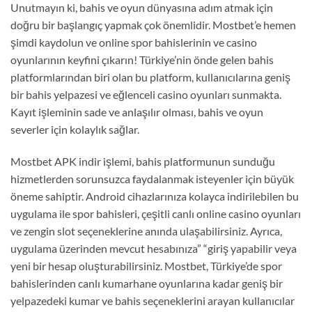
Unutmayın ki, bahis ve oyun dünyasına adım atmak için
doğru bir başlangıç yapmak çok önemlidir. Mostbet’e hemen
şimdi kaydolun ve online spor bahislerinin ve casino
oyunlarının keyfini çıkarın! Türkiye’nin önde gelen bahis
platformlarından biri olan bu platform, kullanıcılarına geniş
bir bahis yelpazesi ve eğlenceli casino oyunları sunmakta.
Kayıt işleminin sade ve anlaşılır olması, bahis ve oyun
severler için kolaylık sağlar.
Mostbet APK indir işlemi, bahis platformunun sunduğu
hizmetlerden sorunsuzca faydalanmak isteyenler için büyük
öneme sahiptir. Android cihazlarınıza kolayca indirilebilen bu
uygulama ile spor bahisleri, çeşitli canlı online casino oyunları
ve zengin slot seçeneklerine anında ulaşabilirsiniz. Ayrıca,
uygulama üzerinden mevcut hesabınıza” “giriş yapabilir veya
yeni bir hesap oluşturabilirsiniz. Mostbet, Türkiye’de spor
bahislerinden canlı kumarhane oyunlarına kadar geniş bir
yelpazedeki kumar ve bahis seçeneklerini arayan kullanıcılar