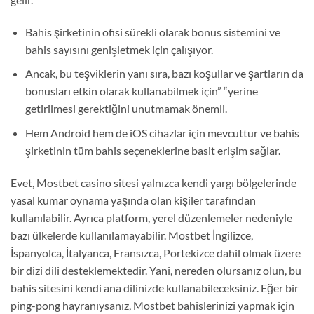
Bahis şirketinin ofisi sürekli olarak bonus sistemini ve
bahis sayısını genişletmek için çalışıyor.
Ancak, bu teşviklerin yanı sıra, bazı koşullar ve şartların da
bonusları etkin olarak kullanabilmek için” “yerine
getirilmesi gerektiğini unutmamak önemli.
Hem Android hem de iOS cihazlar için mevcuttur ve bahis
şirketinin tüm bahis seçeneklerine basit erişim sağlar.
Evet, Mostbet casino sitesi yalnızca kendi yargı bölgelerinde
yasal kumar oynama yaşında olan kişiler tarafından
kullanılabilir. Ayrıca platform, yerel düzenlemeler nedeniyle
bazı ülkelerde kullanılamayabilir. Mostbet İngilizce,
İspanyolca, İtalyanca, Fransızca, Portekizce dahil olmak üzere
bir dizi dili desteklemektedir. Yani, nereden olursanız olun, bu
bahis sitesini kendi ana dilinizde kullanabileceksiniz. Eğer bir
ping-pong hayranıysanız, Mostbet bahislerinizi yapmak için