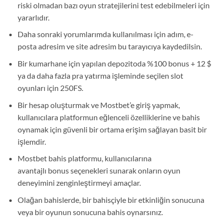
riski olmadan bazı oyun stratejilerini test edebilmeleri için
yararlıdır.
Daha sonraki yorumlarımda kullanılması için adım, e-
posta adresim ve site adresim bu tarayıcıya kaydedilsin.
Bir kumarhane için yapılan depozitoda %100 bonus + 12 $
ya da daha fazla pra yatırma işleminde seçilen slot
oyunları için 250FS.
Bir hesap oluşturmak ve Mostbet’e giriş yapmak,
kullanıcılara platformun eğlenceli özelliklerine ve bahis
oynamak için güvenli bir ortama erişim sağlayan basit bir
işlemdir.
Mostbet bahis platformu, kullanıcılarına
avantajlı bonus seçenekleri sunarak onların oyun
deneyimini zenginleştirmeyi amaçlar.
Olağan bahislerde, bir bahisçiyle bir etkinliğin sonucuna
veya bir oyunun sonucuna bahis oynarsınız.