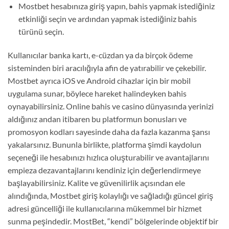
Mostbet hesabınıza giriş yapın, bahis yapmak istediğiniz
etkinliği seçin ve ardından yapmak istediğiniz bahis
türünü seçin.
Kullanıcılar banka kartı, e-cüzdan ya da birçok ödeme
sisteminden biri aracılığıyla afin de yatırabilir ve çekebilir.
Mostbet ayrıca iOS ve Android cihazlar için bir mobil
uygulama sunar, böylece hareket halindeyken bahis
oynayabilirsiniz. Online bahis ve casino dünyasında yerinizi
aldığınız andan itibaren bu platformun bonusları ve
promosyon kodları sayesinde daha da fazla kazanma şansı
yakalarsınız. Bununla birlikte, platforma şimdi kaydolun
seçeneği ile hesabınızı hızlıca oluşturabilir ve avantajlarını
empieza dezavantajlarını kendiniz için değerlendirmeye
başlayabilirsiniz. Kalite ve güvenilirlik açısından ele
alındığında, Mostbet giriş kolaylığı ve sağladığı güncel giriş
adresi güncelliği ile kullanıcılarına mükemmel bir hizmet
sunma peşindedir. MostBet, “kendi” bölgelerinde objektif bir