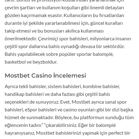
çevrim şartları ve kullanım koşulları gibi önemli detayları
gözden kaçırmamak esastır. Kullanıcıların bu fırsatlardan
durante iyi şekilde yararlanabilmesi için, güncel kuralları
takip etmesi ve bu bonusları akıllıca kullanması
önerilmektedir. Çevrimiçi spor bahisleri, milyonlarca insanın
çeşitli spor dallarına bahis oynadığı devasa bir sektördür.
Bahis yapılabilecek sobre popüler sporlar balompié, ​​
basketbol ve beyzboldur.
Mostbet Casino İncelemesi
Ayrıca tekli bahisler, sistem bahisleri, kombine bahisler,
handikap bahisleri ve daha fazlası gibi çeşitli bahis
seçenekleri de sunuyoruz. Evet, Mostbet ayrıca sanal spor
bahisleri, eSpor bahisleri ve casino oyunları gibi bir dizi başka
hizmet de sunmaktadır. Böylece, bu platformun sunduğu tüm
eğlencenin tadını” “çıkarabilirsiniz. Eğer bir balompié
hayranıysanız, Mostbet bahislerinizi yapmak için perfect bir