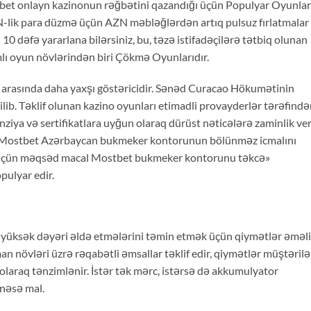
tbet onlayn kazinonun rəğbətini qazandığı üçün Populyar Oyunlar
-lik para düzmə üçün AZN məbləğlərdən artıq pulsuz fırlatmalar
 dəfə yararlana bilərsiniz, bu, təzə istifadəçilərə tətbiq olunan
ı oyun növlərindən biri Çökmə Oyunlarıdır.
i arasında daha yaxşı göstəricidir. Sənəd Curacao Hökumətinin
ib. Təklif olunan kazino oyunları etimadli provayderlər tərəfind
senziya və sertifikatlara uyğun olaraq dürüst nəticələrə zaminlik ver
və Mostbet Azərbaycan bukmeker kontorunun bölünməz icmalını
maq üçün məqsəd macal Mostbet bukmeker kontorunu təkcə»
ulyar edir.
 yüksək dəyəri əldə etmələrini təmin etmək üçün qiymətlər əməli
man növləri üzrə rəqabətli əmsallar təklif edir, qiymətlər müştəril
laraq tənzimlənir. İstər tək mərc, istərsə də akkumulyator
 nəsə mal.