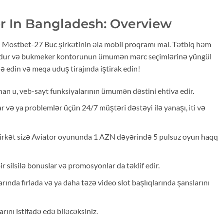
 In Bangladesh: Overview
 Mostbet-27 Buc şirkətinin əla mobil proqramı mal. Tətbiq həm
ddur və bukmeker kontorunun ümumən mərc seçimlərinə yüngül
ə edin və meqa uduş tirajında ​​iştirak edin!
nan u, veb-sayt funksiyalarının ümumən dəstini ehtiva edir.
ar və ya problemlər üçün 24/7 müştəri dəstəyi ilə yanaşı, iti və
rkət sizə Aviator oyununda 1 AZN dəyərində 5 pulsuz oyun haqq
 silsilə bonuslar və promosyonlar da təklif edir.
rında fırlada və ya daha təzə video slot başlıqlarında şanslarını
ını istifadə edə biləcəksiniz.