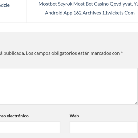
Mostbet Seyrək Most Bet Casino Qeydiyyat, Y
Gdzie
Android App 162 Archives 11wickets Com
rá publicada.
Los campos obligatorios están marcados con
*
reo electrónico
Web