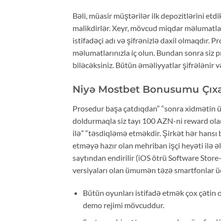
Bəli, müasir müştərilər ilk depozitlərini 
malikdirlər. Xeyr, mövcud miqdar məlumatla
istifadəçi adı və şifrənizlə daxil olmaqdır
məlumatlarınızla iç olun. Bundan sonra siz
biləcəksiniz. Bütün əməliyyatlar şifrələnir v
Niyə Mostbet Bonusumu Çıxa
Prosedur başa çatdıqdan” “sonra xidmətin ü
doldurmaqla siz tayı 100 AZN-ni reward ola
ilə” “təsdiqləmə etməkdir. Şirkət hər hansı
etməyə hazır olan mehriban işçi heyəti ilə əl
saytından endirilir (iOS ötrü Software Store
versiyaları olan ümumən təzə smartfonlar üç
Bütün oyunları istifadə etmək çox çətin o
demo rejimi mövcuddur.