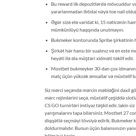
Bu reward ilk depozitlərdə mövcuddur və y
yararlanmadan ibtidai nəyə toe nail oldu
Əgər sizə elə varidat ki, 15 nəticənin h
mümkünlüyü haqqında unutmayın.
Bukmeker kontorunda Spribe şirkətinin ha
Şirkət hər hansı bir sualınız və en este
heyəti ilə əla müştəri xidməti təklif edir.
Mostbet bukmeyker 30-dan çox idmanın üm
matç üçün yüksək əmsallar və müxtəlif baz
Siz mərci seçəndə mərcin məbləğini daxil gör
mərc rejimlərini seçə, müxtəlif çeşiddə slot
CS GO turnirləri imtiyaz təşkil edir, lakin
yarışmalarını tapa bilərsiniz. Mostbet 27 
diqqətlə seçməyi tövsiyə edirik. Bukmeker 
doldurmalıdır. Bunun üçün balansınızın yan
bölməyə keçin.