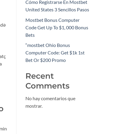
Cómo Registrarse En Mostbet
United States 3 Sencillos Pasos
Mostbet Bonus Computer
adə
Code Get Up To $1, 000 Bonus
Bets
“mostbet Ohio Bonus
Computer Code: Get $1k 1st
atç
Bet Or $200 Promo
a
Recent
Comments
No hay comentarios que
mostrar.
o
əmin