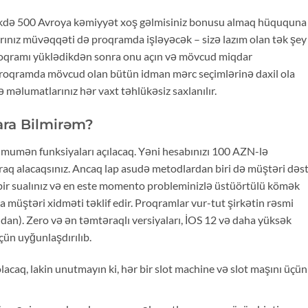
etdikdə 500 Avroya kəmiyyət xoş gəlmisiniz bonusu almaq hüququna
rınız müvəqqəti də proqramda işləyəcək – sizə lazım olan tək şey
. Proqramı yüklədikdən sonra onu açın və mövcud miqdar
 proqramda mövcud olan bütün idman mərc seçimlərinə daxil ola
ə məlumatlarınız hər vaxt təhlükəsiz saxlanılır.
ra Bilmirəm?
mumən funksiyaları açılacaq. Yəni hesabınızı 100 AZN-lə
raq alacaqsınız. Ancaq lap asudə metodlardan biri də müştəri dəs
 bir sualınız və en este momento probleminizlə üstüörtülü kömək
a müştəri xidməti təklif edir. Proqramlar vur-tut şirkətin rəsmi
-dan). Zero və ən təmtəraqlı versiyaları, İOS 12 və daha yüksək
ün uyğunlaşdırılıb.
lacaq, lakin unutmayın ki, hər bir slot machine və slot maşını üçün