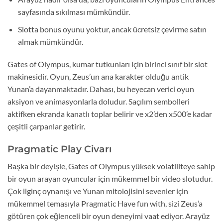
sayfasında sıkılması mümkündür.
Slotta bonus oyunu yoktur, ancak ücretsiz çevirme satın
almak mümkündür.
Gates of Olympus, kumar tutkunları için birinci sınıf bir slot
makinesidir. Oyun, Zeus’un ana karakter olduğu antik
Yunan’a dayanmaktadır. Dahası, bu heyecan verici oyun
aksiyon ve animasyonlarla doludur. Saçılım sembolleri
aktifken ekranda kanatlı toplar belirir ve x2’den x500’e kadar
çeşitli çarpanlar getirir.
Pragmatic Play Civarı
Başka bir deyişle, Gates of Olympus yüksek volatiliteye sahip
bir oyun arayan oyuncular için mükemmel bir video slotudur.
Çok ilginç oynanışı ve Yunan mitolojisini sevenler için
mükemmel temasıyla Pragmatic Have fun with, sizi Zeus’a
götüren çok eğlenceli bir oyun deneyimi vaat ediyor. Arayüz