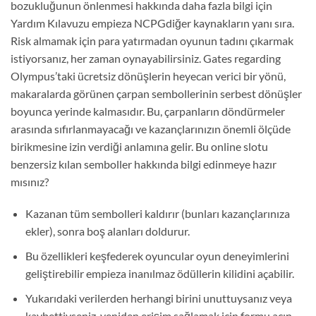
bozukluğunun önlenmesi hakkında daha fazla bilgi için
Yardım Kılavuzu empieza NCPGdiğer kaynakların yanı sıra.
Risk almamak için para yatırmadan oyunun tadını çıkarmak
istiyorsanız, her zaman oynayabilirsiniz. Gates regarding
Olympus’taki ücretsiz dönüşlerin heyecan verici bir yönü,
makaralarda görünen çarpan sembollerinin serbest dönüşler
boyunca yerinde kalmasıdır. Bu, çarpanların döndürmeler
arasında sıfırlanmayacağı ve kazançlarınızın önemli ölçüde
birikmesine izin verdiği anlamına gelir. Bu online slotu
benzersiz kılan semboller hakkında bilgi edinmeye hazır
mısınız?
Kazanan tüm sembolleri kaldırır (bunları kazançlarınıza
ekler), sonra boş alanları doldurur.
Bu özellikleri keşfederek oyuncular oyun deneyimlerini
geliştirebilir empieza inanılmaz ödüllerin kilidini açabilir.
Yukarıdaki verilerden herhangi birini unuttuysanız veya
kaybettiyseniz, yeniden erişim sağlamak için formu açın.