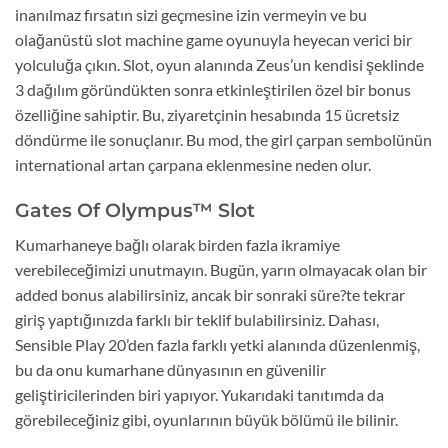
inanılmaz fırsatın sizi geçmesine izin vermeyin ve bu
olağanüstü slot machine game oyunuyla heyecan verici bir
yolculuğa çıkın. Slot, oyun alanında Zeus’un kendisi şeklinde
3 dağılım göründükten sonra etkinleştirilen özel bir bonus
özelliğine sahiptir. Bu, ziyaretçinin hesabında 15 ücretsiz
döndürme ile sonuçlanır. Bu mod, the girl çarpan sembolünün
international artan çarpana eklenmesine neden olur.
Gates Of Olympus™ Slot
Kumarhaneye bağlı olarak birden fazla ikramiye
verebileceğimizi unutmayın. Bugün, yarın olmayacak olan bir
added bonus alabilirsiniz, ancak bir sonraki süre?te tekrar
giriş yaptığınızda farklı bir teklif bulabilirsiniz. Dahası,
Sensible Play 20’den fazla farklı yetki alanında düzenlenmiş,
bu da onu kumarhane dünyasının en güvenilir
geliştiricilerinden biri yapıyor. Yukarıdaki tanıtımda da
görebileceğiniz gibi, oyunlarının büyük bölümü ile bilinir.