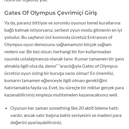
Gates Of Olympus Çevrimiçi Giriş
Ya da, paranız bittiyse ve sorumlu oyunun temel kurallarına
bağlı kalmak istiyorsanız, serbest oyun modu gitmenin en iyi
yoludur. Bu sayfanın üst kısmında ücretsiz Entrances of
Olympus oyun demosunu sağlamamızın birçok sağlam
nedeni var. Bir kez olsun, herhangi bir fon kullanmadan
oyunda ustalaşmanıza olanak tanır. Kumar tamamen bir şans
almakla ilgili olsa da, demo” “aracılığıyla Gates of Olympus
ücretsiz oyun sizing bir kuruşa vacio olmaz! En önemlisi,
kumarın tamamen eğlenceyle ilgili olması gerektiğini
hatırlamakta fayda va. Evet, bu süreçte bir miktar gerçek para
kazanabilirsiniz empieza muhtemelen kazanacaksınız weil.
Oyunun her zaman something like 20 aktif ödeme hattı
vardır, ancak satır başına bahis seviyesini ve madeni para
değerini ayarlayabilirsiniz.