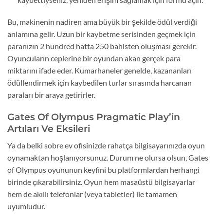
Bu, makinenin nadiren ama büyük bir şekilde ödül verdiği
anlamına gelir. Uzun bir kaybetme serisinden geçmek için
paranızın 2 hundred hatta 250 bahisten oluşması gerekir.
Oyuncuların ceplerine bir oyundan akan gerçek para
miktarını ifade eder. Kumarhaneler genelde, kazananları
ödüllendirmek için kaybedilen turlar sırasında harcanan
paraları bir araya getirirler.
Gates Of Olympus Pragmatic Play’in
Artıları Ve Eksileri
Ya da belki sobre ev ofisinizde rahatça bilgisayarınızda oyun
oynamaktan hoşlanıyorsunuz. Durum ne olursa olsun, Gates
of Olympus oyununun keyfini bu platformlardan herhangi
birinde çıkarabilirsiniz. Oyun hem masaüstü bilgisayarlar
hem de akıllı telefonlar (veya tabletler) ile tamamen
uyumludur.