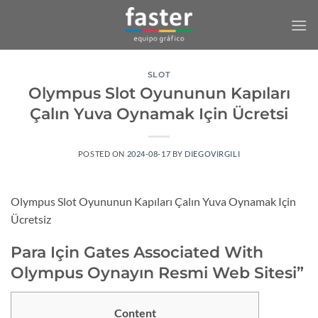
Saltar
al
contenido
SLOT
Olympus Slot Oyununun Kapıları
Çalın Yuva Oynamak Için Ücretsi
POSTED ON
2024-08-17
BY
DIEGOVIRGILI
Olympus Slot Oyununun Kapıları Çalın Yuva Oynamak Için
Ücretsiz
Para Için Gates Associated With
Olympus Oynayın Resmi Web Sitesi”
Content