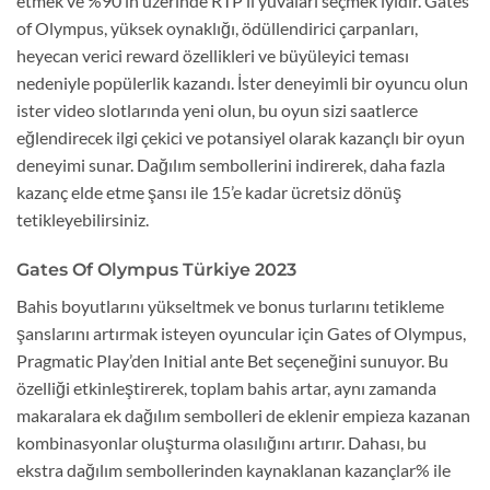
etmek ve %90’ın üzerinde RTP’li yuvaları seçmek iyidir. Gates
of Olympus, yüksek oynaklığı, ödüllendirici çarpanları,
heyecan verici reward özellikleri ve büyüleyici teması
nedeniyle popülerlik kazandı. İster deneyimli bir oyuncu olun
ister video slotlarında yeni olun, bu oyun sizi saatlerce
eğlendirecek ilgi çekici ve potansiyel olarak kazançlı bir oyun
deneyimi sunar. Dağılım sembollerini indirerek, daha fazla
kazanç elde etme şansı ile 15’e kadar ücretsiz dönüş
tetikleyebilirsiniz.
Gates Of Olympus Türkiye 2023
Bahis boyutlarını yükseltmek ve bonus turlarını tetikleme
şanslarını artırmak isteyen oyuncular için Gates of Olympus,
Pragmatic Play’den Initial ante Bet seçeneğini sunuyor. Bu
özelliği etkinleştirerek, toplam bahis artar, aynı zamanda
makaralara ek dağılım sembolleri de eklenir empieza kazanan
kombinasyonlar oluşturma olasılığını artırır. Dahası, bu
ekstra dağılım sembollerinden kaynaklanan kazançlar% ile