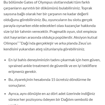
Bu bölümde Gates of Olympus slotlarındaki tüm farklı
çarpanların ayrıntılı bir dökümünü bulabilirsiniz. Toprak
sayısına bağlı olarak her bir çarpanın ne kadar değerli
olduğunu görebilirsiniz. Bu, oyuncuların bu slotu gerçek
parayla oynarken elde edecekleri olası kazançlar hakkında
size iyi bir tahmin verecektir. Pragmatik oyun, slot empieza
slot hayranları arasında oldukça popülerdir. Aksiyon kutsal
Olimpos” “Dağı’nda gerçekleşir ve arka planda Zeus’un
kendisini yukarıdan ateş sütunlarıyla görebilirsiniz.
En iyi bahis deneyiminizin tadını çıkarmak için hem güven,
sprained ankle treatment de güvenlik ve en iyi tekliflere
erişmeniz gerekir.
Bu, ziyaretçinin hesabında 15 ücretsiz döndürme ile
sonuçlanır.
Ayrıca, aynı dönüşte en az dört adet üzerinde indiğiniz
sürece her pozisyonu ödeyen bir Dağılım sembolü de