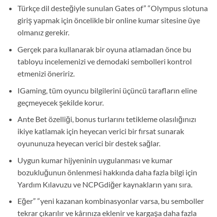
Türkçe dil desteğiyle sunulan Gates of” “Olympus slotuna
giriş yapmak için öncelikle bir online kumar sitesine üye
olmanız gerekir.
Gerçek para kullanarak bir oyuna atlamadan önce bu
tabloyu incelemenizi ve demodaki sembolleri kontrol
etmenizi öneririz.
IGaming, tüm oyuncu bilgilerini üçüncü tarafların eline
geçmeyecek şekilde korur.
Ante Bet özelliği, bonus turlarını tetikleme olasılığınızı
ikiye katlamak için heyecan verici bir fırsat sunarak
oyununuza heyecan verici bir destek sağlar.
Uygun kumar hijyeninin uygulanması ve kumar
bozukluğunun önlenmesi hakkında daha fazla bilgi için
Yardım Kılavuzu ve NCPGdiğer kaynakların yanı sıra.
Eğer” “yeni kazanan kombinasyonlar varsa, bu semboller
tekrar çıkarılır ve kârınıza eklenir ve kargaşa daha fazla