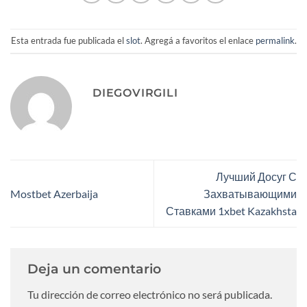
Esta entrada fue publicada el
slot
. Agregá a favoritos el enlace
permalink
.
DIEGOVIRGILI
Лучший Досуг С
Mostbet Azerbaija
Захватывающими
Ставками 1xbet Kazakhsta
Deja un comentario
Tu dirección de correo electrónico no será publicada.