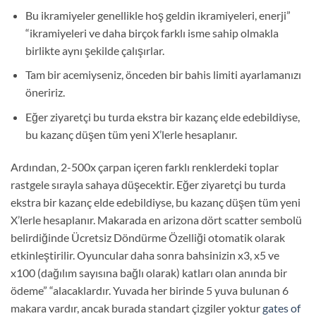
Bu ikramiyeler genellikle hoş geldin ikramiyeleri, enerji”
“ikramiyeleri ve daha birçok farklı isme sahip olmakla
birlikte aynı şekilde çalışırlar.
Tam bir acemiyseniz, önceden bir bahis limiti ayarlamanızı
öneririz.
Eğer ziyaretçi bu turda ekstra bir kazanç elde edebildiyse,
bu kazanç düşen tüm yeni X’lerle hesaplanır.
Ardından, 2-500x çarpan içeren farklı renklerdeki toplar
rastgele sırayla sahaya düşecektir. Eğer ziyaretçi bu turda
ekstra bir kazanç elde edebildiyse, bu kazanç düşen tüm yeni
X’lerle hesaplanır. Makarada en arizona dört scatter sembolü
belirdiğinde Ücretsiz Döndürme Özelliği otomatik olarak
etkinleştirilir. Oyuncular daha sonra bahsinizin x3, x5 ve
x100 (dağılım sayısına bağlı olarak) katları olan anında bir
ödeme” “alacaklardır. Yuvada her birinde 5 yuva bulunan 6
makara vardır, ancak burada standart çizgiler yoktur
gates of