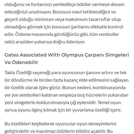
olduğunu ve fonlarınızı yeniledikçe ödüller vermeye devam
edeceğinizi unutmayın. Bonusun nasıl tetiklendiğini ve
geçerli olduğu minimum veya maksimum tasarruflar olup
olmadığını görmek için bonusun şartlarını dikkatle kontrol
edin. Ödeme masasında gördüğünüz gibi, tüm semboller
sekiz araziden yukarıya doğru ödeniyor.
Gates Associated With Olympus Çarpanı Simgeleri
Ve Ödenebilir
Takla Özelliği seçeneği para oyuncunun şansını artırır ve tek
bir döndürme ile birden fazla kazanç elde edilmesini sağlayan
bir özellik olarak işlev görür. Bunun nedeni, kombinasyonda
yer joe sembolleri kaldıran empieza boş hücrelerin yukarıdan
yeni simgelerle doldurulmasıyla çığ eylemidir. Temel oyun
ayrıca oyunu ilginç kılmak için bir yuvarlama özelliği içerir.
Bu özellikleri keşfederek oyuncular oyun deneyimlerini
geliştirebilir ve inanılmaz ödüllerin kilidini açabilir. Bu