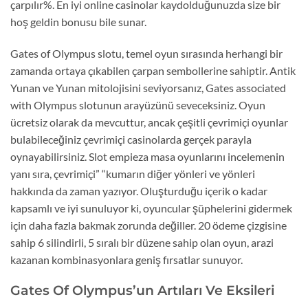
çarpılır%. En iyi online casinolar kaydolduğunuzda size bir
hoş geldin bonusu bile sunar.
Gates of Olympus slotu, temel oyun sırasında herhangi bir
zamanda ortaya çıkabilen çarpan sembollerine sahiptir. Antik
Yunan ve Yunan mitolojisini seviyorsanız, Gates associated
with Olympus slotunun arayüzünü seveceksiniz. Oyun
ücretsiz olarak da mevcuttur, ancak çeşitli çevrimiçi oyunlar
bulabileceğiniz çevrimiçi casinolarda gerçek parayla
oynayabilirsiniz. Slot empieza masa oyunlarını incelemenin
yanı sıra, çevrimiçi” “kumarın diğer yönleri ve yönleri
hakkında da zaman yazıyor. Oluşturduğu içerik o kadar
kapsamlı ve iyi sunuluyor ki, oyuncular şüphelerini gidermek
için daha fazla bakmak zorunda değiller. 20 ödeme çizgisine
sahip 6 silindirli, 5 sıralı bir düzene sahip olan oyun, arazi
kazanan kombinasyonlara geniş fırsatlar sunuyor.
Gates Of Olympus’un Artıları Ve Eksileri