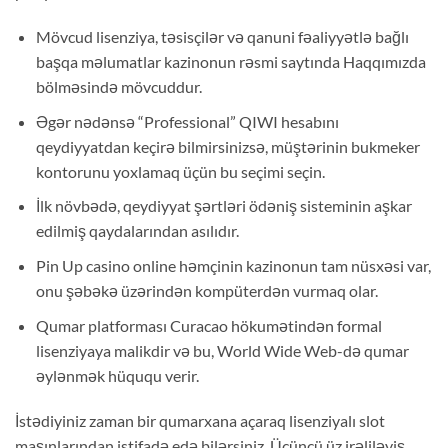
Mövcud lisenziya, təsisçilər və qanuni fəaliyyətlə bağlı
başqa məlumatlar kazinonun rəsmi saytında Haqqımızda
bölməsində mövcuddur.
Əgər nədənsə “Professional” QIWI hesabını
qeydiyyatdan keçirə bilmirsinizsə, müştərinin bukmeker
kontorunu yoxlamaq üçün bu seçimi seçin.
İlk növbədə, qeydiyyat şərtləri ödəniş sisteminin aşkar
edilmiş qaydalarından asılıdır.
Pin Up casino online həmçinin kazinonun tam nüsxəsi var,
onu şəbəkə üzərindən kompüterdən vurmaq olar.
Qumar platforması Curacao hökumətindən formal
lisenziyaya malikdir və bu, World Wide Web-də qumar
əylənmək hüququ verir.
İstədiyiniz zaman bir qumarxana açaraq lisenziyalı slot
maşınlarından istifadə edə bilərsiniz. Üçüncü üz irəliləyiş