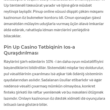
Up təntənəli təəssürat yaradır və işinə görə müsbət
reytinqə layiqdir. Pinup online xüsusi diqqət çəkən məqamı
kazinonun öz bukmeker kontoru idi. Onun qonaqları şəxsi
əmanətdən mülayim uduşlarla vurmaq üçün əlavə imkanlar
əldə edərək, rahatlıqla idman mərclərini yerləşdirə
biləcəklər.
Pin Up Casino Tətbiqinin Ios-a
Quraşdırılması
Rəylərini şərh edənlərin 10% -i ən daha oyun müxtəlifliyini
bəyəndiklərini bildirdilər. Sistemdəki miqdar tez doldurulur,
pul vəsaitlərinin çıxarılması isə aşkar tək ödəniş sisteminin
qaydalarından asılıdır. Sadalanan üsullar etibarlıdır və əgər
nədənsə vəsaiti çıxarmaq mümkün olmayıbsa, konkret
finteks şirkəti ilə rəftar yemləmək və bu məsələni ötüşmək
lazımdır. Onlayn kazinonun öz dəstək xidməti də oyunçulara
ixtisaslı ianə göstərə bilər.