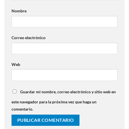
Nombre
Correo electrónico
Web
Guardar mi nombre, correo electrónico y sitio web en
este navegador para la próxima vez que haga un
comentario.