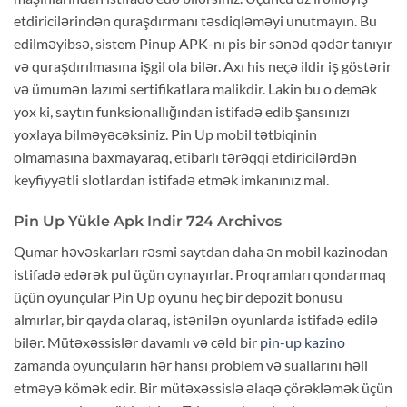
etdiricilərindən quraşdırmanı təsdiqləməyi unutmayın. Bu
edilməyibsə, sistem Pinup APK-nı pis bir sənəd qədər tanıyır
və quraşdırılmasına işgil ola bilər. Axı his neçə ildir iş göstərir
və ümumən lazımi sertifikatlara malikdir. Lakin bu o demək
yox ki, saytın funksionallığından istifadə edib şansınızı
yoxlaya bilməyəcəksiniz. Pin Up mobil tətbiqinin
olmamasına baxmayaraq, etibarlı tərəqqi etdiricilərdən
keyfiyyətli slotlardan istifadə etmək imkanınız mal.
Pin Up Yükle Apk Indir 724 Archivos
Qumar həvəskarları rəsmi saytdan daha ən mobil kazinodan
istifadə edərək pul üçün oynayırlar. Proqramları qondarmaq
üçün oyunçular Pin Up oyunu heç bir depozit bonusu
almırlar, bir qayda olaraq, istənilən oyunlarda istifadə edilə
bilər. Mütəxəssislər davamlı və cəld bir
pin-up kazino
zamanda oyunçuların hər hansı problem və suallarını həll
etməyə kömək edir. Bir mütəxəssislə əlaqə çörəkləmək üçün