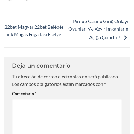
Pin-up Casino Giriş Onlayn
22bet Magyar 22bet Belépés
Oyunları Və Xeyir Imkanlarını
Link Magas Fogadási Esélye
Açığa Çıxartın!
Deja un comentario
Tu dirección de correo electrónico no será publicada.
Los campos obligatorios están marcados con
*
Comentario
*