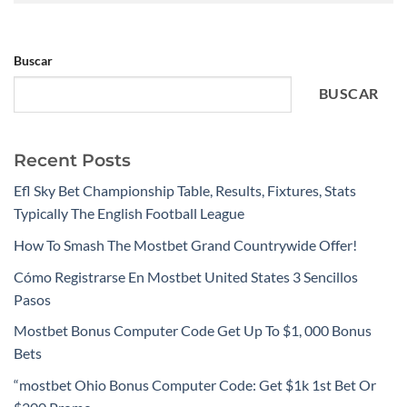
Buscar
BUSCAR
Recent Posts
Efl Sky Bet Championship Table, Results, Fixtures, Stats
Typically The English Football League
How To Smash The Mostbet Grand Countrywide Offer!
Cómo Registrarse En Mostbet United States 3 Sencillos
Pasos
Mostbet Bonus Computer Code Get Up To $1, 000 Bonus
Bets
“mostbet Ohio Bonus Computer Code: Get $1k 1st Bet Or