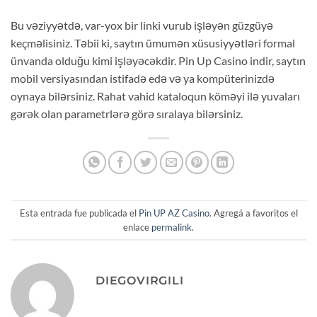
Bu vəziyyətdə, var-yox bir linki vurub işləyən güzgüyə
keçməlisiniz. Təbii ki, saytın ümumən xüsusiyyətləri formal
ünvanda olduğu kimi işləyəcəkdir. Pin Up Casino indir, saytın
mobil versiyasından istifadə edə və ya kompüterinizdə
oynaya bilərsiniz. Rahat vahid kataloqun köməyi ilə yuvaları
gərək olan parametrlərə görə sıralaya bilərsiniz.
Esta entrada fue publicada el
Pin UP AZ Casino
. Agregá a favoritos el
enlace
permalink
.
DIEGOVIRGILI