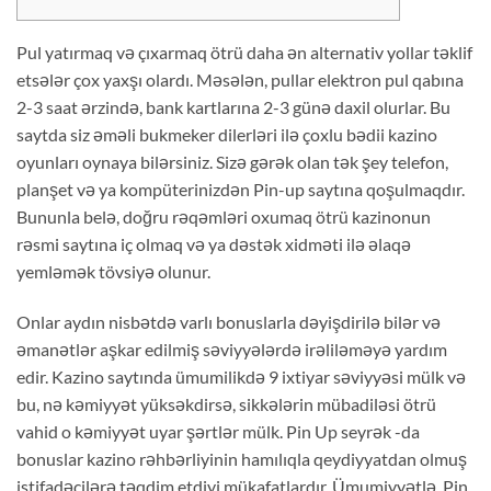
Pul yatırmaq və çıxarmaq ötrü daha ən alternativ yollar təklif
etsələr çox yaxşı olardı. Məsələn, pullar elektron pul qabına
2-3 saat ərzində, bank kartlarına 2-3 günə daxil olurlar. Bu
saytda siz əməli bukmeker dilerləri ilə çoxlu bədii kazino
oyunları oynaya bilərsiniz. Sizə gərək olan tək şey telefon,
planşet və ya kompüterinizdən Pin-up saytına qoşulmaqdır.
Bununla belə, doğru rəqəmləri oxumaq ötrü kazinonun
rəsmi saytına iç olmaq və ya dəstək xidməti ilə əlaqə
yemləmək tövsiyə olunur.
Onlar aydın nisbətdə varlı bonuslarla dəyişdirilə bilər və
əmanətlər aşkar edilmiş səviyyələrdə irəliləməyə yardım
edir. Kazino saytında ümumilikdə 9 ixtiyar səviyyəsi mülk və
bu, nə kəmiyyət yüksəkdirsə, sikkələrin mübadiləsi ötrü
vahid o kəmiyyət uyar şərtlər mülk. Pin Up seyrək -da
bonuslar kazino rəhbərliyinin hamılıqla qeydiyyatdan olmuş
istifadəçilərə təqdim etdiyi mükafatlardır. Ümumiyyətlə, Pin