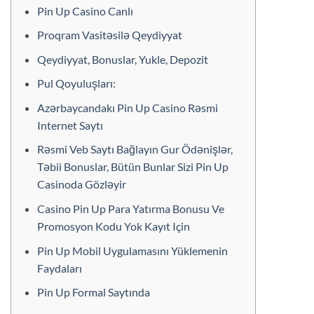
Pin Up Casino Canlı
Proqram Vasitəsilə Qeydiyyat
Qeydiyyat, Bonuslar, Yukle, Depozit
Pul Qoyuluşları:
Azərbaycandakı Pin Up Casino Rəsmi
Internet Saytı
Rəsmi Veb Saytı Bağlayın️ Gur Ödənişlər,
Təbii Bonuslar, Bütün Bunlar Sizi Pin Up
Casinoda Gözləyir
Casino Pin Up Para Yatırma Bonusu Ve
Promosyon Kodu Yok Kayıt Için
Pin Up Mobil Uygulamasını Yüklemenin
Faydaları
Pin Up Formal Saytında