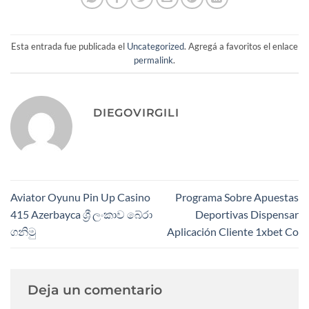
Esta entrada fue publicada el
Uncategorized
. Agregá a favoritos el enlace
permalink
.
DIEGOVIRGILI
Aviator Oyunu Pin Up Casino
Programa Sobre Apuestas
415 Azerbayca ශ්‍රී ලංකාව බේරා
Deportivas Dispensar
ගනිමු
Aplicación Cliente 1xbet Co
Deja un comentario