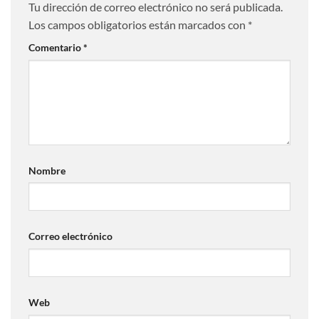
Tu dirección de correo electrónico no será publicada.
Los campos obligatorios están marcados con
*
Comentario
*
Nombre
Correo electrónico
Web