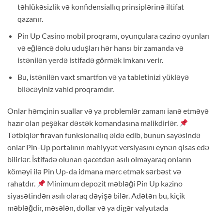
təhlükəsizlik və konfidensiallıq prinsiplərinə iltifat
qazanır.
Pin Up Casino mobil proqramı, oyunçulara cazino oyunları
və eğləncə dolu uduşları hər hansı bir zamanda və
istənilən yerdə istifadə görmək imkanı verir.
Bu, istənilən vaxt smartfon və ya tabletinizi yükləyə
biləcəyiniz vahid proqramdır.
Onlar həmçinin suallar və ya problemlər zamanı ianə etməyə
hazır olan peşəkar dəstək komandasına malikdirlər.
Tətbiqlər firavan funksionallıq əldə edib, bunun sayəsində
onlar Pin-Up portalının mahiyyət versiyasını eynən qisas edə
bilirlər. İstifadə olunan qacetdən asılı olmayaraq onların
köməyi ilə Pin Up-da idmana mərc etmək sərbəst və
rahatdır.
Minimum depozit məbləği Pin Up kazino
siyasətindən asılı olaraq dəyişə bilər. Adətən bu, kiçik
məbləğdir, məsələn, dollar və ya digər valyutada