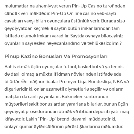
məlumatlarına əhəmiyyət verən Pin-Up Casino tərəfindən
cəhdək verilməkdədir. Pin-Up On line casino veb-saytı
cavabları yaxşı bilən oyunçulara üstünlük verir. Burada sizə
qeydiyyatdan keçməklə saytın bütün imkanlarından tam
istifadə eləmək imkanı yaradılır. Saytda oynaya biləcəyiniz
oyunların sayı əslən həyəcanlandırıcı və təhlükəsizdirmi?
Pinup Kazino Bonusları Və Promosyonları
Bahis etmək üçün oyunçular futbol, ​​basketbol və ya tennis
də daxil olmaqla müxtəlif idman növlərindən istifadə edə
bilərlər. Ən məşhur liqalar Premyer Liqa, Bundesliqa, NBA və
digərləridir ki, onlar əzəmətli qiymətlərlə seçilir və onların
matçları da canlı yayımlanır. Bukmeker kontorunun
müştəriləri sakit bonuslardan yararlana bilərlər, bunun üçün
qeydiyyat prosedurundan ötmək və ibtidai depoziti yatırmaq
kifayətdir. Lakin “Pin-Up” brendi davamlı müddətdir ki,
onlayn qumar əyləncələrinin pərəstişkarlarına məlumdur.