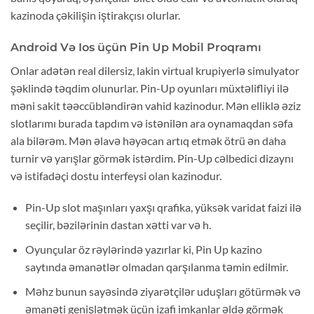
kazinoda çəkilişin iştirakçısı olurlar.
Android Və Ios üçün Pin Up Mobil Proqramı
Onlar adətən real dilersiz, lakin virtual krupiyerlə simulyator
şəklində təqdim olunurlar. Pin-Up oyunları müxtəlifliyi ilə
məni sakit təəccübləndirən vahid kazinodur. Mən elliklə əziz
slotlarımı burada tapdım və istənilən ara oynamaqdan səfa
ala bilərəm. Mən əlavə həyəcan artıq etmək ötrü ən daha
turnir və yarışlar görmək istərdim. Pin-Up cəlbedici dizaynı
və istifadəçi dostu interfeysi olan kazinodur.
Pin-Up slot maşınları yaxşı qrafika, yüksək varidat faizi ilə
seçilir, bəzilərinin dastan xətti var və h.
Oyunçular öz rəylərində yazırlar ki, Pin Up kazino
saytında əmanətlər olmadan qarşılanma təmin edilmir.
Məhz bunun sayəsində ziyarətçilər uduşları götürmək və
əmanəti genişlətmək üçün izafi imkanlar əldə görmək