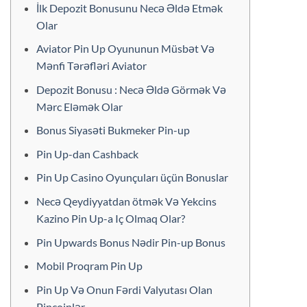
İlk Depozit Bonusunu Necə Əldə Etmək
Olar
Aviator Pin Up Oyununun Müsbət Və
Mənfi Tərəfləri Aviator
Depozit Bonusu : Necə Əldə Görmək Və
Mərc Eləmək Olar
Bonus Siyasəti Bukmeker Pin-up
Pin Up-dan Cashback
Pin Up Casino Oyunçuları üçün Bonuslar
Necə Qeydiyyatdan ötmək Və Yekcins
Kazino Pin Up-a Iç Olmaq Olar?
Pin Upwards Bonus Nədir Pin-up Bonus
Mobil Proqram Pin Up
Pin Up Və Onun Fərdi Valyutası Olan
Pincoinlər