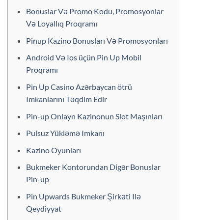
Bonuslar Və Promo Kodu, Promosyonlar
Və Loyallıq Proqramı
Pinup Kazino Bonusları Və Promosyonları
Android Və Ios üçün Pin Up Mobil
Proqramı
Pin Up Casino Azərbaycan ötrü
Imkanlarını Təqdim Edir
Pin-up Onlayn Kazinonun Slot Maşınları
Pulsuz Yükləmə Imkanı
Kazino Oyunları
Bukmeker Kontorundan Digər Bonuslar
Pin-up
Pin Upwards Bukmeker Şirkəti Ilə
Qeydiyyat