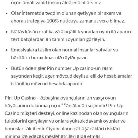
üçün əməli vahid imkan əldə edə bilərsiniz.
Olar İnternetdə təqdim olunan qətiyyən bir sxem və
ahora strategiya 100% nəticəyə zəmanət verə bilməz.
Nəfəs kəsən qrafika və əlaqəlilik yaradan oyun ilə aparıcı
tərtibatçılardan ən tanımlı oyunları gözləyin.
Emosiyalara təslim olan normal insanlar səhvlər və
hərflərin buraxılması ilə rəylər yazır.
Bütün ödənişlər Pin number Up casino-ün rəsmi
saytından keçir, əgər mövcud deyilsə, elliklə hesablamalar
istənilən mövcud hesabda aparılır.
Pin-Up Casino – özbaşina oyunçuların ən yaxşı oyun
həyəcanını dolanmaq üçün” “ən əlaqəli seçimdir! Pin-Up
Casino müştəri dəstəyi, online kazinodan olan oyunçuların
tələblərini qarşılayır və onlara yüksək davamlı oyunlar və
bonuslar təklif edir. Oyuncuların çətləşəcəkləri riskləri
minimalizə edəcək məsləhətçiləri əldə etməsi,