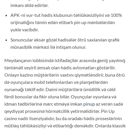
imkanı əldə edirlər.
APK-ni vur-tut hədis klubunun təhlükəsizliyini və 100%
orijinallığını təmin edən etibarlı pin up mənbələrdən
yukle vacibdir.
Sonuncular əksər gözəl hadisələr ötrü saxlanılan qrafik
münasiblik mərkəzi ilə intiqam olunur.
Meydançanın lobbisində istifadəçilər arasında geniş yayılmış
təntənəli xeyirli əmsalı olan hədis avtomatları göstərilir.
Onlayn kazino müştərilərin vaxtını qiymətləndirir, buna ötrü
də oyunçulara mobil telefonlardan və planşetlərdən
oynamağı təklif edir. Daimi müştərilərə ümidlilik və cəld
fərdi bonuslar da fikir oluna bilər. Oyunçular oyunlara və
idman tədbirlərinə mərc etməyə imkan
pinup az
verən sadə
qeydiyyat prosesinə hörmətcillik yetirməlidirlər. Pin Up
casino nadir lisenziyalıdır, bu da oradakı hədis proseslərinin
mütləq təhlükəsizliyi və etibarlılığı deməkdir. Onlarda klassik