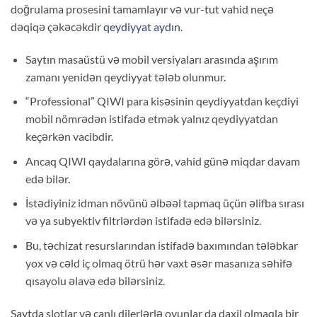
doğrulama prosesini tamamlayır və vur-tut vahid neçə
dəqiqə çəkəcəkdir
qeydiyyat aydın
.
Saytın masaüstü və mobil versiyaları arasında aşırım
zamanı yenidən qeydiyyat tələb olunmur.
“Professional” QIWI para kisəsinin qeydiyyatdan keçdiyi
mobil nömrədən istifadə etmək yalnız qeydiyyatdan
keçərkən vacibdir.
Ancaq QIWI qaydalarına görə, vahid günə miqdar davam
edə bilər.
İstədiyiniz idman növünü əlbəəl tapmaq üçün əlifba sırası
və ya subyektiv filtrlərdən istifadə edə bilərsiniz.
Bu, təchizat resurslarından istifadə baxımından tələbkar
yox və cəld iç olmaq ötrü hər vaxt əsər masanıza səhifə
qısayolu əlavə edə bilərsiniz.
Saytda slotlar və canlı dilerlərlə oyunlar da daxil olmaqla bir