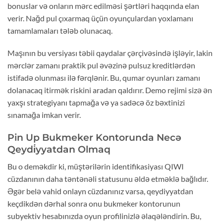
bonuslar və onların mərc edilməsi şərtləri haqqında elan
verir. Nağd pul çıxarmaq üçün oyunçulardan yoxlamanı
tamamlamaları tələb olunacaq.
Maşının bu versiyası təbii qaydalar çərçivəsində işləyir, lakin
mərclər zamanı praktik pul əvəzinə pulsuz kreditlərdən
istifadə olunması ilə fərqlənir. Bu, qumar oyunları zamanı
dolanacaq itirmək riskini aradan qaldırır. Demo rejimi sizə ən
yaxşı strategiyanı tapmağa və ya sadəcə öz bəxtinizi
sınamağa imkan verir.
Pin Up Bukmeker Kontorunda Necə
Qeydi̇yyatdan Olmaq
Bu o deməkdir ki, müştərilərin identifikasiyası QIWI
cüzdanının daha təntənəli statusunu əldə etməklə bağlıdır.
Əgər belə vahid onlayn cüzdanınız varsa, qeydiyyatdan
keçdikdən dərhal sonra onu bukmeker kontorunun
subyektiv hesabınızda oyun profilinizlə əlaqələndirin. Bu,