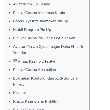
Aviator Pin Up Casino
Pin Up Casino Və İdman Kitabı
Bonus Siyasəti Bukmeker Pin-up
Mobil Proqram Pin Up
Pin Up Casino-da Hansı Oyunlar Var?
Aviator Pin Up Qazanmağın Daha Etibarlı
Yoludur
Pinup Kazino Dəstəyi
Pin Up Casino Azerbaijan
Bukmeker Kontorundan özgə Bonuslar
Pin-up
Kazino:
Kripto Kazinoların Riskləri
Pin Up Qeydiyyatı