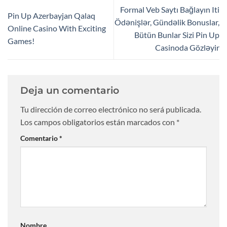
Formal Veb Saytı Bağlayın️ Iti
Pin Up Azerbayjan Qalaq
Ödənişlər, Gündəlik Bonuslar,
Online Casino With Exciting
Bütün Bunlar Sizi Pin Up
Games!
Casinoda Gözləyir
Deja un comentario
Tu dirección de correo electrónico no será publicada.
Los campos obligatorios están marcados con
*
Comentario
*
Nombre