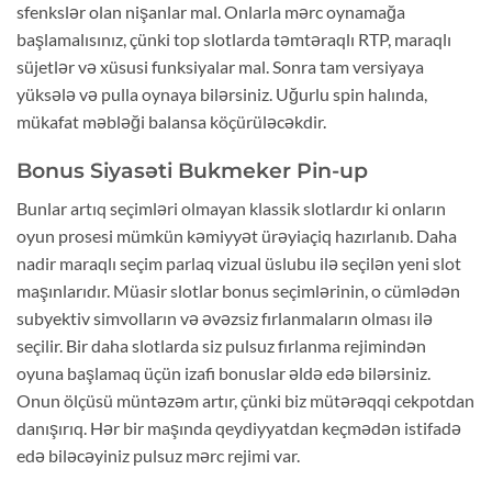
sfenkslər olan nişanlar mal. Onlarla mərc oynamağa
başlamalısınız, çünki top slotlarda təmtəraqlı RTP, maraqlı
süjetlər və xüsusi funksiyalar mal. Sonra tam versiyaya
yüksələ və pulla oynaya bilərsiniz. Uğurlu spin halında,
mükafat məbləği balansa köçürüləcəkdir.
Bonus Siyasəti Bukmeker Pin-up
Bunlar artıq seçimləri olmayan klassik slotlardır ki onların
oyun prosesi mümkün kəmiyyət ürəyiaçiq hazırlanıb. Daha
nadir maraqlı seçim parlaq vizual üslubu ilə seçilən yeni slot
maşınlarıdır. Müasir slotlar bonus seçimlərinin, o cümlədən
subyektiv simvolların və əvəzsiz fırlanmaların olması ilə
seçilir. Bir daha slotlarda siz pulsuz fırlanma rejimindən
oyuna başlamaq üçün izafi bonuslar əldə edə bilərsiniz.
Onun ölçüsü müntəzəm artır, çünki biz mütərəqqi cekpotdan
danışırıq. Hər bir maşında qeydiyyatdan keçmədən istifadə
edə biləcəyiniz pulsuz mərc rejimi var.