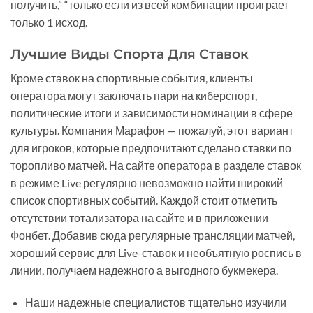
получить,” “только если из всей комбинации проиграет
только 1 исход.
Лучшие Виды Спорта Для Ставок
Кроме ставок на спортивные события, клиенты
оператора могут заключать пари на киберспорт,
политические итоги и зависимости номинации в сфере
культуры. Компания Марафон — пожалуй, этот вариант
для игроков, которые предпочитают сделано ставки по
торопливо матчей. На сайте оператора в разделе ставок
в режиме Live регулярно невозможно найти широкий
список спортивных событий. Каждой стоит отметить
отсутствии тотализатора на сайте и в приложении
Фонбет. Добавив сюда регулярные трансляции матчей,
хороший сервис для Live-ставок и необъятную роспись в
линии, получаем надежного а выгодного букмекера.
Наши надежные специалистов тщательно изучили