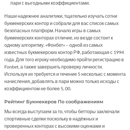
пари с выгодными коэффициентами.
Наши надежнее аналитики, тщательно изучать сотни
букмекерских контор и собрали для вас список самых
безопасных платформ. Начало игры в самых
букмекерских конторах отличие, но везде состоит к
одному алгоритму. «Фонбет» – одной из самых
известных букмекерских контор РФ, работающая с 1994
года. Для того игроку необходимо пройти регистрацию в
Fonbet, а также завершить проверку личности.
Используя их требуется и течение 5 несколькс с момента
начисления, добавлять в пари можно только исходы с
коэффициентом не более 5, 00.
Рейтинг Букмекеров По соображениям
Мы всегда выступаем за то, чтобы бетторы заключали
спортивные сделки поскольку в надёжных и
проверенных конторах с высокими оценками и