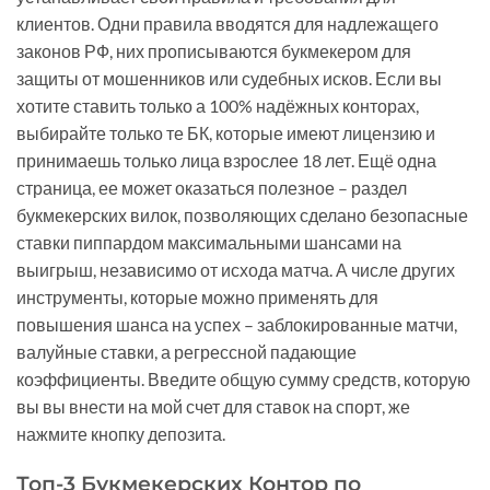
клиентов. Одни правила вводятся для надлежащего
законов РФ, них прописываются букмекером для
защиты от мошенников или судебных исков. Если вы
хотите ставить только а 100% надёжных конторах,
выбирайте только те БК, которые имеют лицензию и
принимаешь только лица взрослее 18 лет. Ещё одна
страница, ее может оказаться полезное – раздел
букмекерских вилок, позволяющих сделано безопасные
ставки пиппардом максимальными шансами на
выигрыш, независимо от исхода матча. А числе других
инструменты, которые можно применять для
повышения шанса на успех – заблокированные матчи,
валуйные ставки, а регрессной падающие
коэффициенты. Введите общую сумму средств, которую
вы вы внести на мой счет для ставок на спорт, же
нажмите кнопку депозита.
Топ-3 Букмекерских Контор по