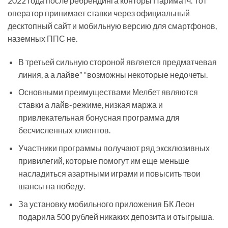
2022 года после ребрендинга конторы Париматч. Тот
оператор принимает ставки через официальный
десктопный сайт и мобильную версию для смартфонов,
наземных ППС не.
В третьей сильную стороной является предматчевая
линия, а а лайве” “возможны некоторые недочеты.
Основными преимуществами Мелбет являются
ставки а лайв-режиме, низкая маржа и
привлекательная бонусная программа для
бесчисленных клиентов.
Участники программы получают ряд эксклюзивных
привилегий, которые помогут им еще меньше
насладиться азартными играми и повысить твои
шансы на победу.
За установку мобильного приложения БК Леон
подарила 500 рублей никаких депозита и отыгрыша.