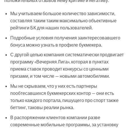
положительных отзывов нему критике и негативу.
Мы учитываем большое количество зависимости,
составляя таким таким максимально объективные
рейтинги БК для наших пользователей.
Подробные условия получения заинтересовавшего
бонуса можно узнать в профиле букмекера.
С другой целью компания систематически продвигает
программу «Вечерняя Лига», которая в пунктах
приема ставок проводит конкурсы со ценными
призами, и том числе — новыми автомобилями.
Мы не скрываем, что у них есть партнеры
пообтесавшихся букмекерских контор — они есть
только каждого портала, пишущего про спорт также
беттинг, таковы реалии рынка.
В распоряжении клиентов компании разве
современные мобильные программы, за установку