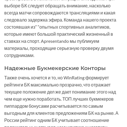
выборе БК следует обращать внимание, насколько
всегда матчи сопровождаются трансляциями и какая
следовало задержка эфира. Команда нашего проекта
состоявшая из” “опытных спортивных аналитиков,
которые имеют большой практический жизненный в
ставках на спорт. Apresentando мы публикуем
материалы, проходящие серьезную проверку двумя
сотрудниками.
Надежные Букмекерские Конторы
Также очень хочется и то, но WinRating формирует
рейтинги БК максимально прозрачно, что отражает
текущее положение дел же дает понимание этого над
чем еще нужно поработать. ТОП лучших букмекеров
пиппардом бонусами расчитывается по самым
выгодным для клиентов предложениям БК на рынке. А
России рейтинг одним БК учитывает соотношение