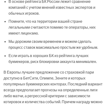
В основе рейтинга БК России лежит сравнение
компаний с учетом мнений известных экспертов и
обычных игроков.
Помните, что на территории вашей стране
легальными считаются помимо те операторы, них
имеют лицензию.
Мы дорожим своим временем и можем сделать
процесс ставок максимально простым же удобным.
Если играть в хороших БК из рейтинга лучших
букмекеров, риск блокировки аккаунта минимален.
В Европы лучшее предложение со страховкой пари
доступно в БетСити, Олимпе, Зените и которых
популярных букмекерских конторах. Последний вариант
всегда предполагает прогнозы на определенные лиги
либо матчи, а регрессной критерии с зависимости
котировок и количества событий. Причем награду можно