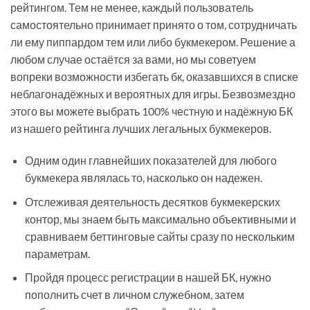
рейтингом. Тем не менее, каждый пользователь
самостоятельно принимает принято о том, сотрудничать
ли ему пиппардом тем или либо букмекером. Решение а
любом случае остаётся за вами, но мы советуем
вопреки возможности избегать бк, оказавшихся в списке
неблагонадёжных и вероятных для игры. Безвозмездно
этого вы можете выбрать 100% честную и надёжную БК
из нашего рейтинга лучших легальных букмекеров.
Одним один главнейших показателей для любого
букмекера являлась то, насколько он надежен.
Отслеживая деятельность десятков букмекерских
контор, мы знаем быть максимально объективными и
сравниваем беттинговые сайты сразу по нескольким
параметрам.
Пройдя процесс регистрации в нашей БК, нужно
пополнить счет в личном служебном, затем