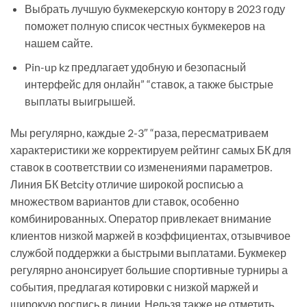
Выбрать лучшую букмекерскую контору в 2023 году
поможет полную список честных букмекеров на
нашем сайте.
Pin-up kz предлагает удобную и безопасный
интерфейс для онлайн” “ставок, а также быстрые
выплаты выигрышей.
Мы регулярно, каждые 2-3″ “раза, пересматриваем
характеристики же корректируем рейтинг самых БК для
ставок в соответствии со изменениями параметров.
Линия БК Betcity отличие широкой росписью а
множеством вариантов дли ставок, особенно
комбинированных. Оператор привлекает внимание
клиентов низкой маржей в коэффициентах, отзывчивое
службой поддержки а быстрыми выплатами. Букмекер
регулярно анонсирует большие спортивные турниры а
события, предлагая котировки с низкой маржей и
широкую роспись в линии. Нельзя также не отметить