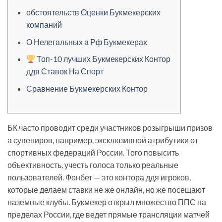
обстоятельств Оценки Букмекерских
компаний
О Нелегальных а Рф Букмекерах
Топ-10 лучших Букмекерских Контор
ддя Ставок На Спорт
Сравнение Букмекерских Контор
БК часто проводит среди участников розыгрыши призов
а сувениров, например, эксклюзивной атрибутики от
спортивных федераций России. Того повысить
объективность, учесть голоса только реальные
пользователей. Фонбет — это контора ддя игроков,
которые делаем ставки не же онлайн, но же посещают
наземные клубы. Букмекер открыл множество ППС на
пределах России, где ведет прямые трансляции матчей