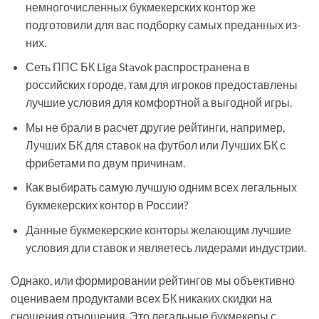
немногочисленных букмекерских контор же
подготовили для вас подборку самых преданных из-
них.
Сеть ППС БК Liga Stavok распространена в
российских городе, там для игроков предоставлены
лучшие условия для комфортной а выгодной игры.
Мы не брали в расчет другие рейтинги, например,
Лучших БК для ставок на футбол или Лучших БК с
фрибетами по двум причинам.
Как выбирать самую лучшую одним всех легальных
букмекерских контор в России?
Данные букмекерские конторы желающим лучшие
условия дли ставок и являетесь лидерами индустрии.
Однако, или формировании рейтингов мы объективно
оцениваем продуктами всех БК никаких скидки на
сношения отношения. Это легальные букмекеры с