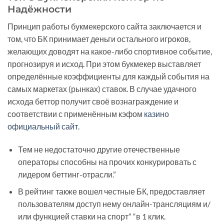
Надёжности
Принцип работы букмекерского сайта заключается и
том, что БК принимает деньги остального игроков,
желающих доводят на какое-либо спортивное событие,
прогнозируя и исход. При этом букмекер выставляет
определённые коэффициенты для каждый события на
самых маркетах (рынках) ставок. В случае удачного
исхода беттор получит своё вознаграждение и
соответствии с применённым кэфом
казино
официальный сайт
.
Тем не недостаточно другие отечественные
операторы способны на прочих конкурировать с
лидером беттинг-отрасли.”
В рейтинг также вошел честные БК, предоставляет
пользователям доступ нему онлайн-трансляциям и/
или функцией ставки на спорт” “в 1 клик.