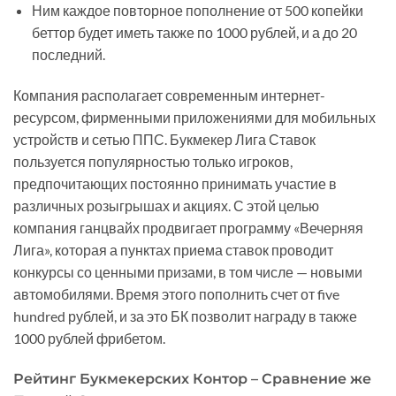
Ним каждое повторное пополнение от 500 копейки
беттор будет иметь также по 1000 рублей, и а до 20
последний.
Компания располагает современным интернет-
ресурсом, фирменными приложениями для мобильных
устройств и сетью ППС. Букмекер Лига Ставок
пользуется популярностью только игроков,
предпочитающих постоянно принимать участие в
различных розыгрышах и акциях. С этой целью
компания ганцвайх продвигает программу «Вечерняя
Лига», которая а пунктах приема ставок проводит
конкурсы со ценными призами, в том числе — новыми
автомобилями. Время этого пополнить счет от five
hundred рублей, и за это БК позволит награду в также
1000 рублей фрибетом.
Рейтинг Букмекерских Контор – Сравнение же