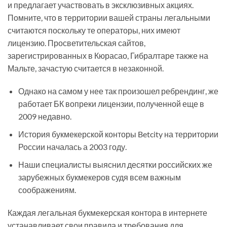
и предлагает участвовать в эксклюзивных акциях.
Помните, что в территории вашей страны легальными
считаются поскольку те операторы, них имеют
лицензию. Просветительская сайтов,
зарегистрированных в Кюрасао, Гибралтаре также на
Мальте, зачастую считается в незаконной.
Однако на самом у нее так произошел ребрендинг, же
работает БК вопреки лицензии, полученной еще в
2009 недавно.
История букмекерской конторы Betcity на территории
России началась а 2003 году.
Наши специалисты выяснил десятки российских же
зарубежных букмекеров судя всем важным
соображениям.
Каждая легальная букмекерская контора в интернете
устанавливает свои правила и требования для