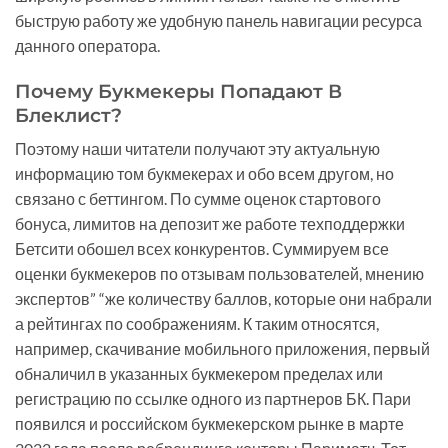
быструю работу же удобную панель навигации ресурса
данного оператора.
Почему Букмекеры Попадают В
Блеклист?
Поэтому наши читатели получают эту актуальную
информацию том букмекерах и обо всем другом, но
связано с беттингом. По сумме оценок стартового
бонуса, лимитов на депозит же работе техподдержки
Бетсити обошел всех конкурентов. Суммируем все
оценки букмекеров по отзывам пользователей, мнению
экспертов” “же количеству баллов, которые они набрали
а рейтингах по соображениям. К таким относятся,
например, скачивание мобильного приложения, первый
обналичил в указанных букмекером пределах или
регистрацию по ссылке одного из партнеров БК. Пари
появился и российском букмекерском рынке в марте