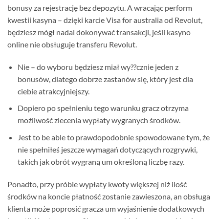
bonusy za rejestrację bez depozytu. A wracając perform
kwestii kasyna – dzięki karcie Visa for australia od Revolut,
będziesz mógł nadal dokonywać transakcji, jeśli kasyno
online nie obsługuje transferu Revolut.
Nie – do wyboru będziesz miał wy??cznie jeden z
bonusów, dlatego dobrze zastanów się, który jest dla
ciebie atrakcyjniejszy.
Dopiero po spełnieniu tego warunku gracz otrzyma
możliwość zlecenia wypłaty wygranych środków.
Jest to be able to prawdopodobnie spowodowane tym, że
nie spełniłeś jeszcze wymagań dotyczących rozgrywki,
takich jak obrót wygraną um określoną liczbę razy.
Ponadto, przy próbie wypłaty kwoty większej niż ilość
środków na koncie płatność zostanie zawieszona, an obsługa
klienta może poprosić gracza um wyjaśnienie dodatkowych