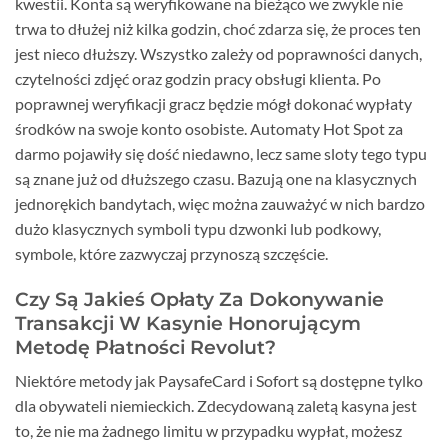
kwestii. Konta są weryfikowane na bieżąco we zwykle nie
trwa to dłużej niż kilka godzin, choć zdarza się, że proces ten
jest nieco dłuższy. Wszystko zależy od poprawności danych,
czytelności zdjęć oraz godzin pracy obsługi klienta. Po
poprawnej weryfikacji gracz będzie mógł dokonać wypłaty
środków na swoje konto osobiste. Automaty Hot Spot za
darmo pojawiły się dość niedawno, lecz same sloty tego typu
są znane już od dłuższego czasu. Bazują one na klasycznych
jednorękich bandytach, więc można zauważyć w nich bardzo
dużo klasycznych symboli typu dzwonki lub podkowy,
symbole, które zazwyczaj przynoszą szczęście.
Czy Są Jakieś Opłaty Za Dokonywanie
Transakcji W Kasynie Honorującym
Metodę Płatności Revolut?
Niektóre metody jak PaysafeCard i Sofort są dostępne tylko
dla obywateli niemieckich. Zdecydowaną zaletą kasyna jest
to, że nie ma żadnego limitu w przypadku wypłat, możesz