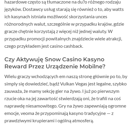
hazardowe często są tłumaczone na du?o różnego rodzaju
języków. Dostawcy usług starają się również o to, aby watts
ich kasynach istniała możliwość skorzystania unces
różnorodnych walut, szczególnie w przypadku krajów, gdzie
gracze chętnie korzystają z więcej niż jednej waluty. W
przypadku promocji powitalnych znajdziecie wiele atrakcji,
czego przykładem jest casino cashback.
Czy Aktywuję Snow Casino Kasyno
Reward Przez Urządzenie Mobilne?
Wielu graczy wchodzących em naszą stronę głównie po to, by
simply się dowiedzieć, bądź Vulkan Vegas jest legalne, szybko
zauważa, że mamy sekcję gier na żywo. I już po pierwszym
rzucie oka na jej zawartość stwierdzają oni, że trafili na coś
naprawdę niesamowitego. Gry na żywo zapewniają ogromne
emocje, veoma że przypominają kasyno tradycyjne — z
prawdziwymi krupierami i ogólną atmosferą.