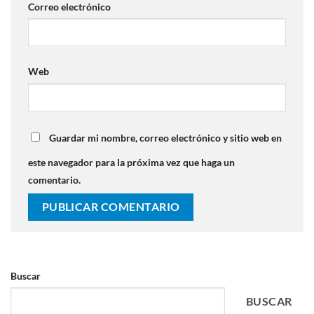
Correo electrónico
Web
Guardar mi nombre, correo electrónico y sitio web en
este navegador para la próxima vez que haga un
comentario.
Buscar
BUSCAR