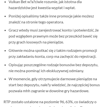
Vulkan Bet w?a?ciwie rozumie, jak istotna dla
hazardzistów jest kwestia wypłat i wpłat.
Poniżej opisaliśmy także inne promocje jakie możesz
znaleźć na stronie tego operatora.
Gracz wtedy musi zarejestrować konto i potwierdzić, że
pod względem prawnym może bez przeszkód bawić się
przy grach losowych na pieniądze.
Głównie można spotkać się z takim rodzajem promocji
przy zakładaniu konta, corp ma zachęcić do rejestracji.
Opisując poszczególne rodzaje bonusów bez depozytu,
nie można pominąć ich ekskluzywnej odmiany.
W momencie, gdy otrzymujecie darmowe pieniądze na
start bez depozytu, nale?y wiedzieć, że najczęściej bonus
pozwala mhh zagranie w dowolne gry hazardowe.
RTP zostało ustalone na poziomie 96, 63%, co świadczy o