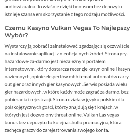
audiowizualna. To właśnie dzięki bonusom bez depozytu
istnieje szansa em skorzystanie z tego rodzaju możliwości.
Czemu Kasyno Vulkan Vegas To Najlepszy
Wybór?
Wystarczy ją pobrać i zainstalować, zgadzając się oczywiście
na instalowanie aplikacji z nieoficjalnych źródeł. Strona gry-
hazardowe-za-darmo jest niezależnym portalem
internetowym, który dostarcza recenzje kasyn online i kasyn
naziemnych, opinie ekspertów mhh temat automatów carry
out gier oraz innych gier kasynowych. Serwis posiada wielu
gier hazardowych, w które każdy może zagrać za darmo, bez
pobierania i rejestracji. Strona działa w języku polskim dla
polskojęzycznych gości, którzy znajdują się t krajach, w
których jest dozwolony threat online. Vulkan Las vegas
bonus bez depozytu to kolejna chollo promocyjna, która
zachęca graczy do zarejestrowania swojego konta.