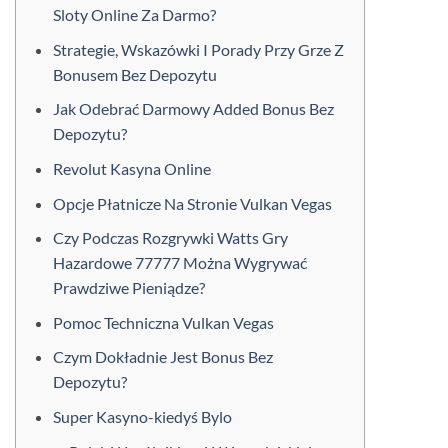
Sloty Online Za Darmo?
Strategie, Wskazówki I Porady Przy Grze Z
Bonusem Bez Depozytu
Jak Odebrać Darmowy Added Bonus Bez
Depozytu?
Revolut Kasyna Online
Opcje Płatnicze Na Stronie Vulkan Vegas
Czy Podczas Rozgrywki Watts Gry
Hazardowe 77777 Można Wygrywać
Prawdziwe Pieniądze?
Pomoc Techniczna Vulkan Vegas
Czym Dokładnie Jest Bonus Bez
Depozytu?
Super Kasyno-kiedyś Bylo