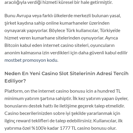
aracılığıyla verdiği hizmeti küresel bir hale getirmiştir.
Bunu Avrupa veya farklı ülkelerde merkezli bulunan yasal,
şirket kaydına sahip online kumarhaneler üzerinden
oynayarak yapıyorlar. Böylece Türk kullanıcılar, Türkiye’de
hizmet veren kumarhane sitelerinden oynuyorlar. Ayrıca
Bitcoin kabul eden internet casino siteleri, oyuncuların
anonim kalmasına izin verdikleri için daha güvenli kabul edilir
mostbet promosyon kodu
.
Neden En Yeni Casino Slot Sitelerinin Adresi Tercih
Ediliyor?
Platform, on the internet casino bonusu icin a hundred TL
minimum yatırım şartına sahiptir. İlk kez yatırım yapan üyeler,
bonuslarını destek hattı ile iletişime geçerek talep etmelidir.
Casino becerilerinizden sobre iyi şekilde yararlanmak için
ilginç reward teklifleri de talep edebilirsiniz. Kullanıcılar, ilk
yatırıma özel %100’e kadar 1777 TL casino bonusu olur.