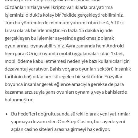
cüzdanlarınızla ya weil kripto varlıklarla pra yatırma
işleminizi olduk?a kolay bir ?ekilde gerçekleştirebilirsiniz.
Tüm bu yöntemlerde minimum yatırım tutarı ise 4, 5 Türk
Lirası olarak belirlenmiştir. En fazla 15 dakika içinde
gerçekleşen bu işlemler sayesinde gecikmesiz olarak
oyunlarınızı oynayabilirsiniz. Aynı zamanda hem Android
hem para iOS için uyumlu mobil uygulamaları olan 1xbet,
mobil ödeme kabul etmemesi nedeniyle bazı kullanıcılar için
dezavantaj yaratıyor. Bahis ve şans oyunları sektörü insanlık
tarihinin başından beri süregelen bir sektördür. Yüzyıllar
boyunca insanlar gerek eğlence amacıyla gerekse de para
kazanma arzusuyla şans oyunları oynamış veya bahislerde
bulunmuştur.
Bu hedefleri doğrultusunda sürekli olarak yeni yatırımlar
yapmaya devam eden OneStep Casino, bu sayede yeni
açılan casino siteleri arasına girmeyi hak ediyor.