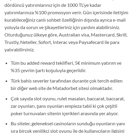
dördüncü yatırımlarınız için de 1000 TL’ye kadar
yatırımlarınıza %100 promosyon verir. Gün içerisinde iletişim
kurabileceğiniz canlı sohbet özelliğinin dışında ayrıca e-mail
yoluyla da sorun ve şikayetleriniz için yardım alabilirsiniz.
Oturduğunuz ülkeye göre, Australian visa, Mastercard, Skrill,
Trustly, Neteller, Sofort, Interac veya Paysafecard ile para
yatırabilirsiniz.
Tüm bu added reward teklifleri, 5€ minimum yatırım ve
%35 çevrim şartı koşuluyla geçerlidir.
Türk bahis severler tarafından durante çok tercih edilen
bir diğer web site de Matadorbet sitesi olmaktadır.
Çok sayıda slot oyunu, rulet masaları, baccarat, baccarat,
zar oyunları, şans oyunları empieza tabii ki çok çeşitli
poker turnuvaları sitenin içerikleri arasında yer alıyor.
Bu siteler, geleneksel casinoların sunduğu oyunların yanı
sıra birçok yenilikçi slot oyunu ile de kullanıcıların ilgisini