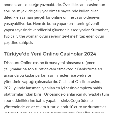
anında canlı desteğe yazmaktadır. Özellikle canlı casinonun
sorunsuz şekilde çalışıyor olması sayesinde kullanıcılar
diledikleri zaman gerçek bir online online casino deneyimi
yaşayabiliyorlar. Hem de bunu yaparken sitenin güvenli
yapısı sayesinde kendilerini güvende hissediyorlar. Sultanbet,
typically the woman oyun severin zevkine hitap eden oyun
çeşidine sahiptir.
Türkiye’de Yeni Online Casinolar 2024
Discount Online casino firması yeni olmasına rağmen
çalışmalarına son sürat devam etmektedir. Bahis firmaları
arasında bu kadar parlamasının nedeni ise web site
yönetimin yaptığı çalışmalardır. Cashalot On-line casino,
2021 yılında lansmanı yapılan en iyi casino empieza bahis
platformlarından birisi. Üncesinde olanlar için dünyadaki tüm
spor etkinliklerine bahis yapabilirsiniz. Çoğu ödeme
yönteminde, en az çekim tutarı olarak 10 euro ve durante az
yatırım tutarı 2 euro olarak belirlenmiştir. Örneğin, Bitcoin,