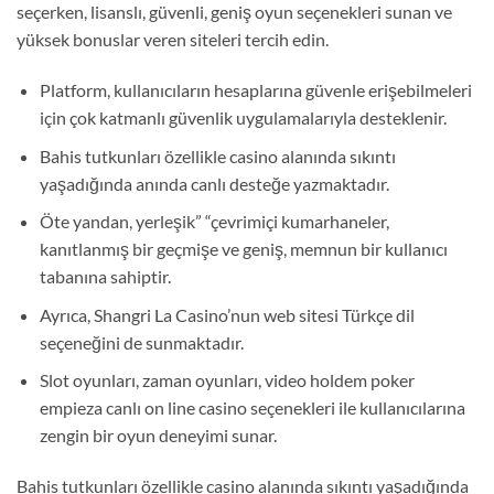
seçerken, lisanslı, güvenli, geniş oyun seçenekleri sunan ve
yüksek bonuslar veren siteleri tercih edin.
Platform, kullanıcıların hesaplarına güvenle erişebilmeleri
için çok katmanlı güvenlik uygulamalarıyla desteklenir.
Bahis tutkunları özellikle casino alanında sıkıntı
yaşadığında anında canlı desteğe yazmaktadır.
Öte yandan, yerleşik” “çevrimiçi kumarhaneler,
kanıtlanmış bir geçmişe ve geniş, memnun bir kullanıcı
tabanına sahiptir.
Ayrıca, Shangri La Casino’nun web sitesi Türkçe dil
seçeneğini de sunmaktadır.
Slot oyunları, zaman oyunları, video holdem poker
empieza canlı on line casino seçenekleri ile kullanıcılarına
zengin bir oyun deneyimi sunar.
Bahis tutkunları özellikle casino alanında sıkıntı yaşadığında