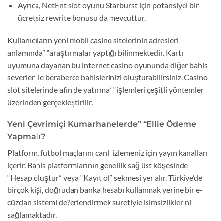
Ayrıca, NetEnt slot oyunu Starburst için potansiyel bir
ücretsiz rewrite bonusu da mevcuttur.
Kullanıcıların yeni mobil casino sitelerinin adresleri
anlamında” “araştırmalar yaptığı bilinmektedir. Kartı
uyumuna dayanan bu internet casino oyununda diğer bahis
severler ile beraberce bahislerinizi oluşturabilirsiniz. Casino
slot sitelerinde afin de yatırma” “işlemleri çeşitli yöntemler
üzerinden gerçekleştirilir.
Yeni Çevrimiçi Kumarhanelerde” “Ellie Ödeme
Yapmalı?
Platform, futbol maçlarını canlı izlemeniz için yayın kanalları
içerir. Bahis platformlarının genellik sağ üst köşesinde
“Hesap oluştur” veya “Kayıt ol” sekmesi yer alır. Türkiye’de
birçok kişi, doğrudan banka hesabı kullanmak yerine bir e-
cüzdan sistemi de?erlendirmek suretiyle isimsizliklerini
sağlamaktadır.