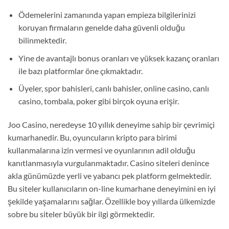
Ödemelerini zamanında yapan empieza bilgilerinizi
koruyan firmaların genelde daha güvenli olduğu
bilinmektedir.
Yine de avantajlı bonus oranları ve yüksek kazanç oranları
ile bazı platformlar öne çıkmaktadır.
Üyeler, spor bahisleri, canlı bahisler, online casino, canlı
casino, tombala, poker gibi birçok oyuna erişir.
Joo Casino, neredeyse 10 yıllık deneyime sahip bir çevrimiçi
kumarhanedir. Bu, oyuncuların kripto para birimi
kullanmalarına izin vermesi ve oyunlarının adil olduğu
kanıtlanmasıyla vurgulanmaktadır. Casino siteleri denince
akla günümüzde yerli ve yabancı pek platform gelmektedir.
Bu siteler kullanıcıların on-line kumarhane deneyimini en iyi
şekilde yaşamalarını sağlar. Özellikle boy yıllarda ülkemizde
sobre bu siteler büyük bir ilgi görmektedir.