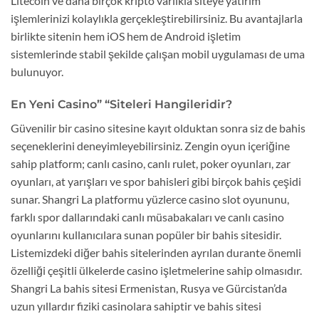
Litecoin ve daha birçok kripto varlıkla siteye yatırım
işlemlerinizi kolaylıkla gerçekleştirebilirsiniz. Bu avantajlarla
birlikte sitenin hem iOS hem de Android işletim
sistemlerinde stabil şekilde çalışan mobil uygulaması de uma
bulunuyor.
En Yeni Casino” “Siteleri Hangileridir?
Güvenilir bir casino sitesine kayıt olduktan sonra siz de bahis
seçeneklerini deneyimleyebilirsiniz. Zengin oyun içeriğine
sahip platform; canlı casino, canlı rulet, poker oyunları, zar
oyunları, at yarışları ve spor bahisleri gibi birçok bahis çeşidi
sunar. Shangri La platformu yüzlerce casino slot oyununu,
farklı spor dallarındaki canlı müsabakaları ve canlı casino
oyunlarını kullanıcılara sunan popüler bir bahis sitesidir.
Listemizdeki diğer bahis sitelerinden ayrılan durante önemli
özelliği çeşitli ülkelerde casino işletmelerine sahip olmasıdır.
Shangri La bahis sitesi Ermenistan, Rusya ve Gürcistan’da
uzun yıllardır fiziki casinolara sahiptir ve bahis sitesi