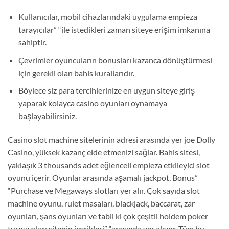
Kullanıcılar, mobil cihazlarındaki uygulama empieza
tarayıcılar” “ile istedikleri zaman siteye erişim imkanına
sahiptir.
Çevrimler oyuncuların bonusları kazanca dönüştürmesi
için gerekli olan bahis kurallarıdır.
Böylece siz para tercihlerinize en uygun siteye giriş
yaparak kolayca casino oyunları oynamaya
başlayabilirsiniz.
Casino slot machine sitelerinin adresi arasında yer joe Dolly
Casino, yüksek kazanç elde etmenizi sağlar. Bahis sitesi,
yaklaşık 3 thousands adet eğlenceli empieza etkileyici slot
oyunu içerir. Oyunlar arasında aşamalı jackpot, Bonus”
“Purchase ve Megaways slotları yer alır. Çok sayıda slot
machine oyunu, rulet masaları, blackjack, baccarat, zar
oyunları, şans oyunları ve tabii ki çok çeşitli holdem poker
turnuvaları sitenin içerikleri” “arasında yer alıyor. Tüm bu