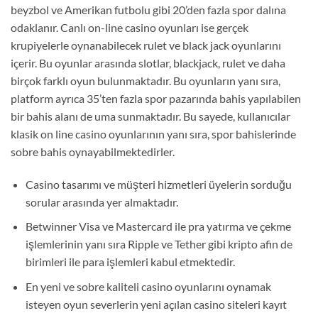
beyzbol ve Amerikan futbolu gibi 20’den fazla spor dalına
odaklanır. Canlı on-line casino oyunları ise gerçek
krupiyelerle oynanabilecek rulet ve black jack oyunlarını
içerir. Bu oyunlar arasında slotlar, blackjack, rulet ve daha
birçok farklı oyun bulunmaktadır. Bu oyunların yanı sıra,
platform ayrıca 35’ten fazla spor pazarında bahis yapılabilen
bir bahis alanı de uma sunmaktadır. Bu sayede, kullanıcılar
klasik on line casino oyunlarının yanı sıra, spor bahislerinde
sobre bahis oynayabilmektedirler.
Casino tasarımı ve müşteri hizmetleri üyelerin sorduğu
sorular arasında yer almaktadır.
Betwinner Visa ve Mastercard ile pra yatırma ve çekme
işlemlerinin yanı sıra Ripple ve Tether gibi kripto afin de
birimleri ile para işlemleri kabul etmektedir.
En yeni ve sobre kaliteli casino oyunlarını oynamak
isteyen oyun severlerin yeni açılan casino siteleri kayıt