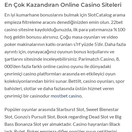
En Çok Kazandıran Online Casino Siteleri
En iyi kumarhane bonuslarını bulmak için SlotCatalog arama
empieza filtreleme aracını denediğinizden emin olun. 22bet
casino sitesine kaydolduğunuzda, ilk para yatırmanıza %100
hoş geldin bonusu alırsınız. Çoğu masa oyunları ve video
poker makinalarının katkı oranları s?rf yüzde 5’dir. Daha fazla
ayrıntı için, oynayacağınız oyunun bonus koşullarını ve
şartlarını sitesinde inceleyebilirsiniz. Parimatch Casino, 8,
000’den fazla farklı online casino oyunu ile dünyadaki
çevrimiçi casino platformları arasında en etkileyici oyun
koleksiyonlarından birini sunar. Bettilt, casino oyunları, spor
bahisleri, slotlar ve daha fazlasında üstün hizmet veren
çevrimiçi bir casinodur
mostbet casino
.
Popüler oyunlar arasında Starburst Slot, Sweet Bienestar
Slot, Gonzo’s Pursuit Slot, Book regarding Dead Slot ve Big
Bass Bonanza Slot yer almaktadır. Casino hayranları Black
jack, Rulet, Poker empieza diğer popüler oyun çeşitlerini