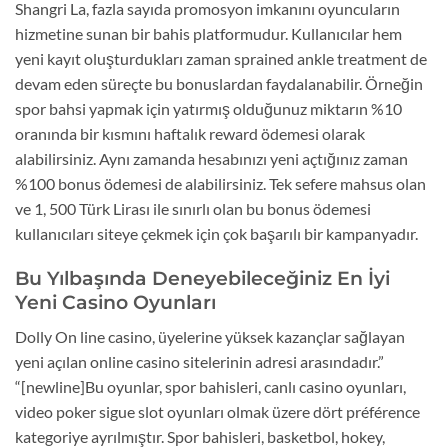
Shangri La, fazla sayıda promosyon imkanını oyuncuların
hizmetine sunan bir bahis platformudur. Kullanıcılar hem
yeni kayıt oluşturdukları zaman sprained ankle treatment de
devam eden süreçte bu bonuslardan faydalanabilir. Örneğin
spor bahsi yapmak için yatırmış olduğunuz miktarın %10
oranında bir kısmını haftalık reward ödemesi olarak
alabilirsiniz. Aynı zamanda hesabınızı yeni açtığınız zaman
%100 bonus ödemesi de alabilirsiniz. Tek sefere mahsus olan
ve 1, 500 Türk Lirası ile sınırlı olan bu bonus ödemesi
kullanıcıları siteye çekmek için çok başarılı bir kampanyadır.
Bu Yılbaşında Deneyebileceğiniz En İyi
Yeni Casino Oyunları
Dolly On line casino, üyelerine yüksek kazançlar sağlayan
yeni açılan online casino sitelerinin adresi arasındadır.”
“[newline]Bu oyunlar, spor bahisleri, canlı casino oyunları,
video poker sigue slot oyunları olmak üzere dört préférence
kategoriye ayrılmıştır. Spor bahisleri, basketbol, hokey,