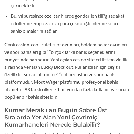
çekmektedir.
Bu, yıl süresince özel tarihlerde gönderilen till?g sadakat
ödüllerine empieza hızlı para çekme işlemlerine sobre
sahip olmalarını sağlar.
Canlı casino, canlı rulet, slot oyunları, holdem poker oyunları
ve spor bahisleri gibi” “birçok farklı bahis seçeneklerini
bünyesinde barındırır. Yeni açılan casino siteleri listemizin ilk
sırasında yer alan Lucky Block out, kullanıcıları için çeşitli
özellikler sunan bir online” “online casino ve spor bahis
platformudur. Most Wager platformu profesyonel bahis
hizmetini 93 farklı ülkede 1 milyondan fazla kullanıcıya sunan
popüler bir bahis sitesidir.
Kumar Meraklıları Bugün Sobre Üst
Sıralarda Yer Alan Yeni Çevrimiçi
Kumarhaneleri Nerede Bulabilir?