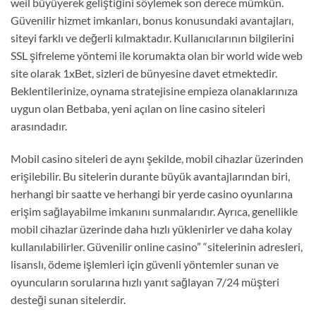
weil büyüyerek geliştiğini söylemek son derece mümkün.
Güvenilir hizmet imkanları, bonus konusundaki avantajları,
siteyi farklı ve değerli kılmaktadır. Kullanıcılarının bilgilerini
SSL şifreleme yöntemi ile korumakta olan bir world wide web
site olarak 1xBet, sizleri de bünyesine davet etmektedir.
Beklentilerinize, oynama stratejisine empieza olanaklarınıza
uygun olan Betbaba, yeni açılan on line casino siteleri
arasındadır.
Mobil casino siteleri de aynı şekilde, mobil cihazlar üzerinden
erişilebilir. Bu sitelerin durante büyük avantajlarından biri,
herhangi bir saatte ve herhangi bir yerde casino oyunlarına
erişim sağlayabilme imkanını sunmalarıdır. Ayrıca, genellikle
mobil cihazlar üzerinde daha hızlı yüklenirler ve daha kolay
kullanılabilirler. Güvenilir online casino” “sitelerinin adresleri,
lisanslı, ödeme işlemleri için güvenli yöntemler sunan ve
oyuncuların sorularına hızlı yanıt sağlayan 7/24 müşteri
desteği sunan sitelerdir.