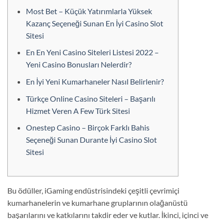
Most Bet – Küçük Yatırımlarla Yüksek
Kazanç Seçeneği Sunan En İyi Casino Slot
Sitesi
En En Yeni Casino Siteleri Listesi 2022 –
Yeni Casino Bonusları Nelerdir?
En İyi Yeni Kumarhaneler Nasıl Belirlenir?
Türkçe Online Casino Siteleri – Başarılı
Hizmet Veren A Few Türk Sitesi
Onestep Casino – Birçok Farklı Bahis
Seçeneği Sunan Durante İyi Casino Slot
Sitesi
Bu ödüller, iGaming endüstrisindeki çeşitli çevrimiçi
kumarhanelerin ve kumarhane gruplarının olağanüstü
başarılarını ve katkılarını takdir eder ve kutlar. İkinci, içinci ve