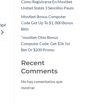
Cómo Registrarse En Mostbet
United States 3 Sencillos Pasos
Mostbet Bonus Computer
Code Get Up To $1, 000 Bonus
égal
Bets
“mostbet Ohio Bonus
Computer Code: Get $1k 1st
Bet Or $200 Promo
Recent
Comments
No hay comentarios que
mostrar.