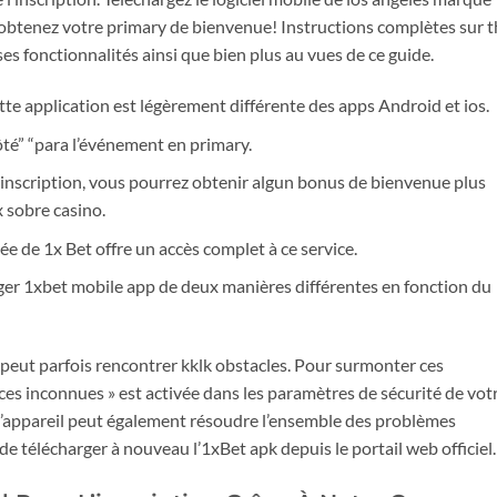
 obtenez votre primary de bienvenue! Instructions complètes sur 
 ses fonctionnalités ainsi que bien plus au vues de ce guide.
te application est légèrement différente des apps Android et ios.
côté” “para l’événement en primary.
d’inscription, vous pourrez obtenir algun bonus de bienvenue plus
x sobre casino.
e de 1x Bet offre un accès complet à ce service.
er 1xbet mobile app de deux manières différentes en fonction du
d peut parfois rencontrer kklk obstacles. Pour surmonter ces
es inconnues » est activée dans les paramètres de sécurité de vot
 l’appareil peut également résoudre l’ensemble des problèmes
z de télécharger à nouveau l’1xBet apk depuis le portail web officiel.