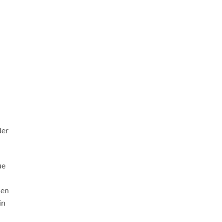
der
ue
 en
in