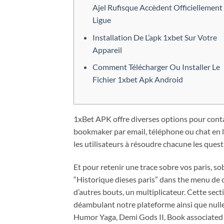
Ajel Rufisque Accèdent Officiellement
Ligue
Installation De L’apk 1xbet Sur Votre
Appareil
Comment Télécharger Ou Installer Le
Fichier 1xbet Apk Android
1xBet APK offre diverses options pour conta
bookmaker par email, téléphone ou chat en li
les utilisateurs à résoudre chacune les quest
Et pour retenir une trace sobre vos paris, sob
“Historique dieses paris” dans the menu de c
d’autres bouts, un multiplicateur. Cette sec
déambulant notre plateforme ainsi que nulle
Humor Yaga, Demi Gods II, Book associated