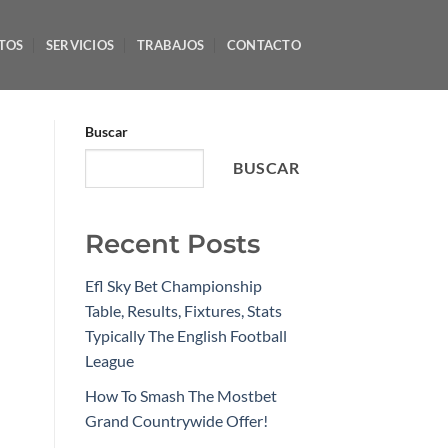
TOS
SERVICIOS
TRABAJOS
CONTACTO
Buscar
BUSCAR
Recent Posts
Efl Sky Bet Championship
Table, Results, Fixtures, Stats
Typically The English Football
League
How To Smash The Mostbet
Grand Countrywide Offer!