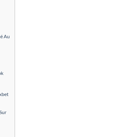
té Au
pk
xbet
Sur