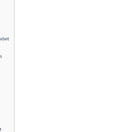
1xbet
s
t