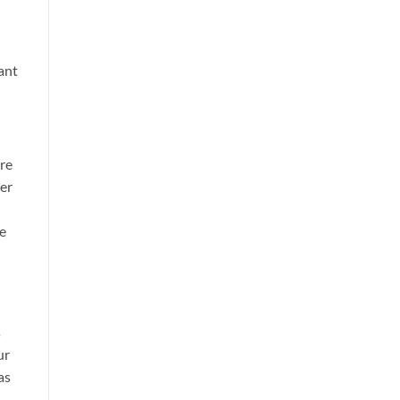
ant
ire
her
me
s
ur
as