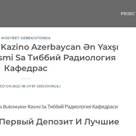
PRODC
MOSTBET OZBEKISTONDA
 Kazino Azerbaycan Ən Yaxşı
smi Sa Тиббий Радиология
Кафедрас
TED ON
2022-08-29
BY
DIEGOVIRGILI
xşı Bukmeyker Rəsmi Sa Тиббий Радиология Кафедраси
 Первый Депозит И Лучшие