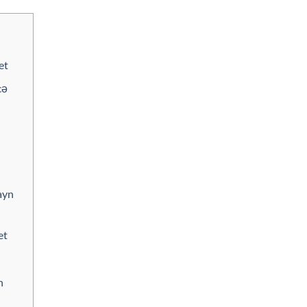
et
cə
n
ayn
et
n