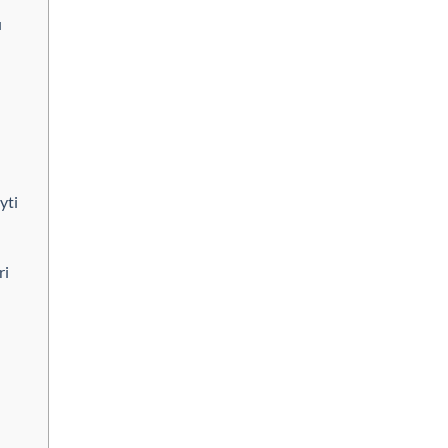
ı
yti
ri