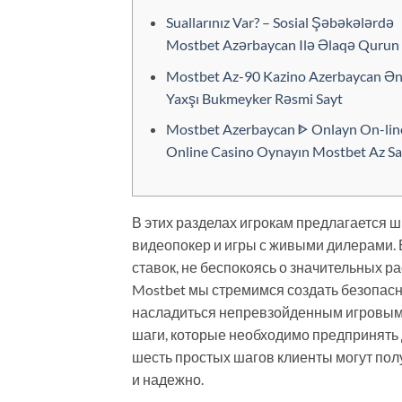
Suallarınız Var? – Sosial Şəbəkələrdə
Mostbet Azərbaycan Ilə Əlaqə Qurun
Mostbet Az-90 Kazino Azerbaycan Ə
Yaxşı Bukmeyker Rəsmi Sayt
Mostbet Azerbaycan ᐈ Onlayn On-lin
Online Casino Oynayın Mostbet Az Sa
В этих разделах игрокам предлагается 
видеопокер и игры с живыми дилерами. 
ставок, не беспокоясь о значительных р
Mostbet мы стремимся создать безопасн
насладиться непревзойденным игровым 
шаги, которые необходимо предпринять 
шесть простых шагов клиенты могут полу
и надежно.