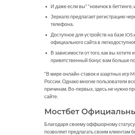
И даже если вы” “новичок в беттинге,
Зеркало предлагает регистрацию чер
телефона.
Доступное для устройств на базе iOS
официального сайта в легкодоступно
В зависимости от того, как вы хотите
приветственный бонус вам больше по
“В мире онлайн-ставок и азартных игр M
России. Однако многие пользователи вс
причинам. Во-первых, здесь не нужно п
сайте.
Мостбет Официальны
Благодаря своему оффшорному статусу, 
позволяет предлагать своим клиентам 