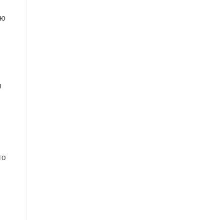
ую
я
то