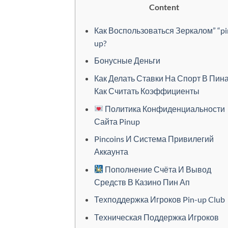
Content
Как Воспользоваться Зеркалом” “pi
up?
Бонусные Деньги
Как Делать Ставки На Спорт В Пин
Как Считать Коэффициенты
Политика Конфиденциальности
Сайта Pinup
Pincoins И Система Привилегий
Аккаунта
Пополнение Счёта И Вывод
Средств В Казино Пин Ап
Техподдержка Игроков Pin-up Club
Техническая Поддержка Игроков