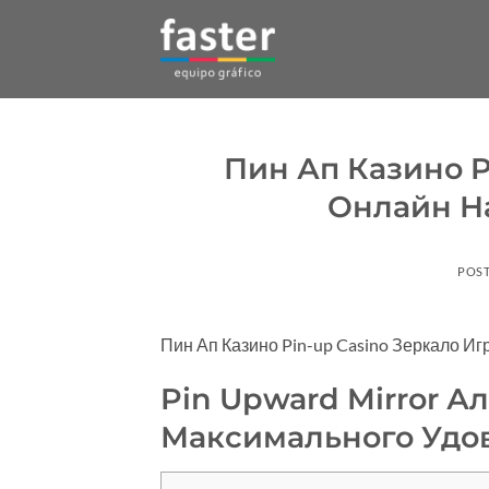
Saltar
al
contenido
Пин Ап Казино P
Онлайн Н
POS
Пин Ап Казино Pin-up Casino Зеркало И
Pin Upward Mirror А
Максимального Удо