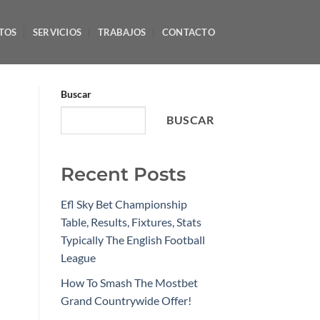
TOS
SERVICIOS
TRABAJOS
CONTACTO
Buscar
BUSCAR
Recent Posts
Efl Sky Bet Championship
Table, Results, Fixtures, Stats
Typically The English Football
League
How To Smash The Mostbet
Grand Countrywide Offer!