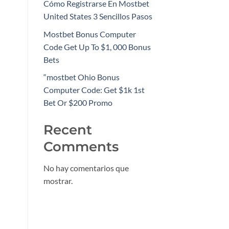
Cómo Registrarse En Mostbet
United States 3 Sencillos Pasos
Mostbet Bonus Computer
Code Get Up To $1, 000 Bonus
Bets
“mostbet Ohio Bonus
Computer Code: Get $1k 1st
Bet Or $200 Promo
Recent
Comments
No hay comentarios que
mostrar.