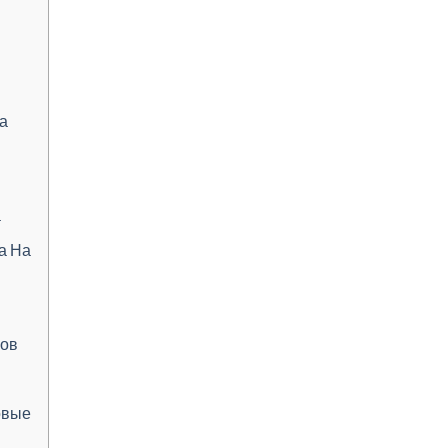
а
а
а На
ков
овые