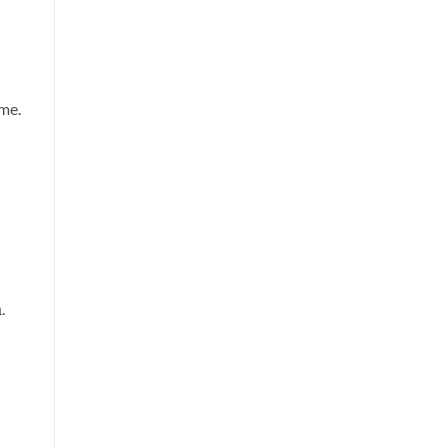
me.
.